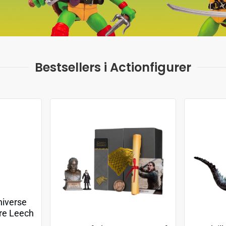
Bestsellers i Actionfigurer
niverse
ure Leech
n) 14 cm