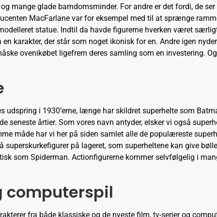
 og mange glade barndomsminder. For andre er det fordi, de ser
Producenten MacFarlane var for eksempel med til at sprænge ramm
 modelleret statue. Indtil da havde figurerne hverken været særli
på en karakter, der står som noget ikonisk for en. Andre igen nyde
 måske ovenikøbet ligefrem deres samling som en investering. Og
e
s udspring i 1930’erne, længe har skildret superhelte som Bat
et de seneste årtier. Som vores navn antyder, elsker vi også sup
mme måde har vi her på siden samlet alle de populæreste superhe
å superskurkefigurer på lageret, som superheltene kan give bølle
sk som Spiderman. Actionfigurerne kommer selvfølgelig i mange f
og computerspil
akterer fra både klassiske og de nyeste film, tv-serier og compute