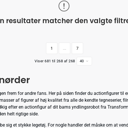
n resultater matcher den valgte filtr
1
...
7
Viser 681 til 268 af 268
40
 nørder
n frem for andre fans. Her på siden finder du actionfigurer til
ser af figurer af høj kvalitet fra alle de kendte tegneserier, film 
 udkig efter en actionfigur af dit barns yndlingsrobot fra Transfor
n helt rigtige side.
øbe sig et stykke legetøj. For nogle handler det måske om at vende