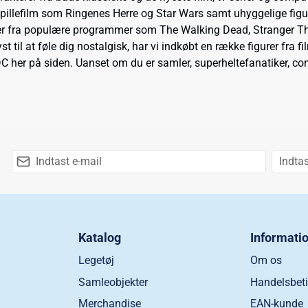
spillefilm som Ringenes Herre og Star Wars samt uhyggelige figu
igurer fra populære programmer som The Walking Dead, Stranger Th
yst til at føle dig nostalgisk, har vi indkøbt en række figurer fr
 her på siden. Uanset om du er samler, superheltefanatiker, comp
Katalog
Informati
Legetøj
Om os
Samleobjekter
Handelsbeti
Merchandise
EAN-kunde