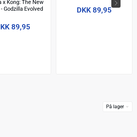
la x Kong: The New
- Godzilla Evolved
DKK 89,95
t Ray 6 inch Action
Figure
KK 89,95
På lager