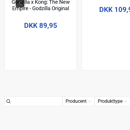
Godzilla x Kong: The New
Empire - Godzilla Original
DKK 109,
with Heat Ray 6 inch Action
Figure
DKK 89,95
Producent
Produkttype