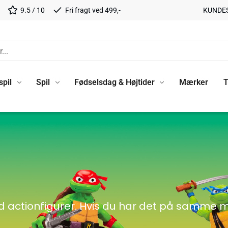
9.5 / 10
Fri fragt ved 499,-
KUNDE
spil
Spil
Fødselsdag & Højtider
Mærker
T
ed actionfigurer. Hvis du har det på samme m