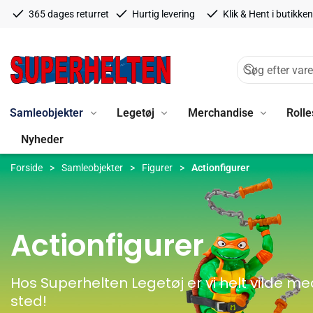
365 dages returret
Hurtig levering
Klik & Hent i butikken
Samleobjekter
Legetøj
Merchandise
Rolle
Nyheder
Forside
Samleobjekter
Figurer
Actionfigurer
Actionfigurer
Hos Superhelten Legetøj er vi helt vilde m
sted!