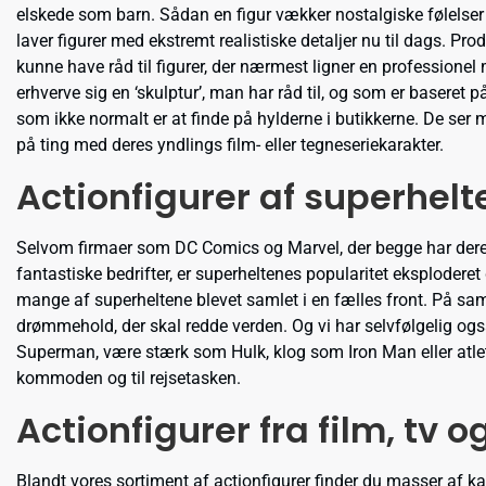
elskede som barn. Sådan en figur vækker nostalgiske følelser
laver figurer med ekstremt realistiske detaljer nu til dags. 
kunne have råd til figurer, der nærmest ligner en professionel
erhverve sig en ‘skulptur’, man har råd til, og som er baseret 
som ikke normalt er at finde på hylderne i butikkerne. De ser
på ting med deres yndlings film- eller tegneseriekarakter.
Actionfigurer af superhelt
Selvom firmaer som DC Comics og Marvel, der begge har dere
fantastiske bedrifter, er superheltenes popularitet eksploder
mange af superheltene blevet samlet i en fælles front. På sa
drømmehold, der skal redde verden. Og vi har selvfølgelig ogs
Superman, være stærk som Hulk, klog som Iron Man eller atleti
kommoden og til rejsetasken.
Actionfigurer fra film, tv 
Blandt vores sortiment af actionfigurer finder du masser af kar