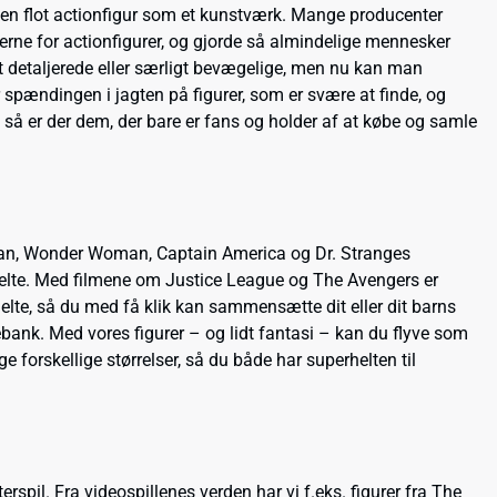
 en flot actionfigur som et kunstværk. Mange producenter
erne for actionfigurer, og gjorde så almindelige mennesker
gt detaljerede eller særligt bevægelige, men nu kan man
r spændingen i jagten på figurer, som er svære at finde, og
 så er der dem, der bare er fans og holder af at købe og samle
man, Wonder Woman, Captain America og Dr. Stranges
erhelte. Med filmene om Justice League og The Avengers er
lte, så du med få klik kan sammensætte dit eller dit barns
bank. Med vores figurer – og lidt fantasi – kan du flyve som
orskellige størrelser, så du både har superhelten til
rspil. Fra videospillenes verden har vi f.eks. figurer fra The