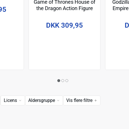
Game of Thrones House of
Godzil
the Dragon Action Figure
Empire 
95
Jon Snow 15 cm
with Hea
DKK 309,95
D
Licens
Aldersgruppe
Vis flere filtre