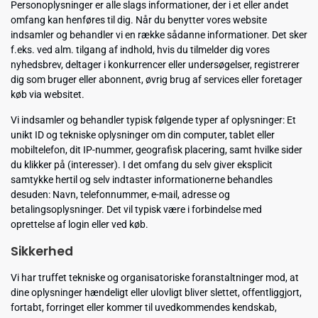
Personoplysninger er alle slags informationer, der i et eller andet
omfang kan henføres til dig. Når du benytter vores website
indsamler og behandler vi en række sådanne informationer. Det sker
f.eks. ved alm. tilgang af indhold, hvis du tilmelder dig vores
nyhedsbrev, deltager i konkurrencer eller undersøgelser, registrerer
dig som bruger eller abonnent, øvrig brug af services eller foretager
køb via websitet.
Vi indsamler og behandler typisk følgende typer af oplysninger: Et
unikt ID og tekniske oplysninger om din computer, tablet eller
mobiltelefon, dit IP-nummer, geografisk placering, samt hvilke sider
du klikker på (interesser). I det omfang du selv giver eksplicit
samtykke hertil og selv indtaster informationerne behandles
desuden: Navn, telefonnummer, e-mail, adresse og
betalingsoplysninger. Det vil typisk være i forbindelse med
oprettelse af login eller ved køb.
Sikkerhed
Vi har truffet tekniske og organisatoriske foranstaltninger mod, at
dine oplysninger hændeligt eller ulovligt bliver slettet, offentliggjort,
fortabt, forringet eller kommer til uvedkommendes kendskab,