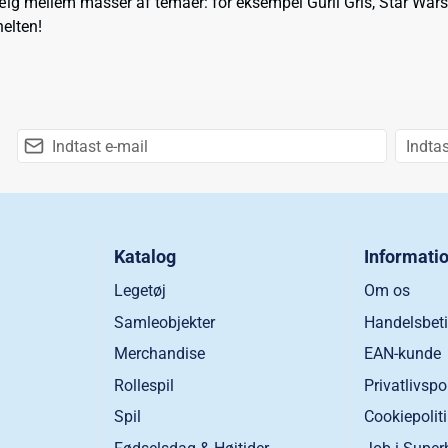
lg mellem masser af temaer: for eksempel Gurli Gris, Star Wars, 
helten!
Katalog
Informati
Legetøj
Om os
Samleobjekter
Handelsbeti
Merchandise
EAN-kunde
Rollespil
Privatlivspo
Spil
Cookiepolit