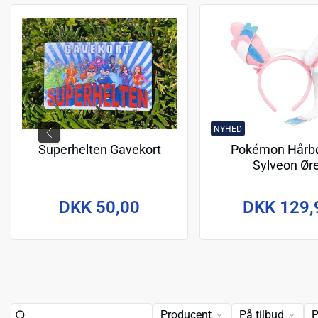
NYHED
Superhelten Gavekort
Pokémon Hårbø
Sylveon Ør
DKK 50,00
DKK 129,
Producent
På tilbud
P