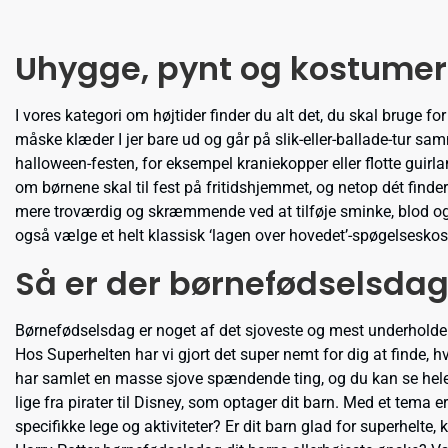
Uhygge, pynt og kostumer
I vores kategori om højtider finder du alt det, du skal bruge 
måske klæder I jer bare ud og går på slik-eller-ballade-tur sa
halloween-festen, for eksempel kraniekopper eller flotte guirl
om børnene skal til fest på fritidshjemmet, og netop dét fin
mere troværdig og skræmmende ved at tilføje sminke, blod og 
også vælge et helt klassisk ‘lagen over hovedet’-spøgelseskos
Så er der børnefødselsdag
Børnefødselsdag er noget af det sjoveste og mest underholdende, 
Hos Superhelten har vi gjort det super nemt for dig at finde, h
har samlet en masse sjove spændende ting, og du kan se hele u
lige fra pirater til Disney, som optager dit barn. Med et tema 
specifikke lege og aktiviteter? Er dit barn glad for superhelt