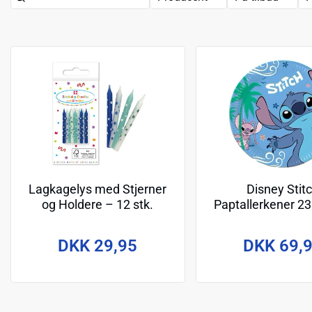
Lagkagelys med Stjerner
Disney Stit
og Holdere – 12 stk.
Paptallerkener 23
Blå/Turkis
stk.
DKK 29,95
DKK 69,