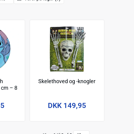
ch
Skelethoved og -knogler
 cm – 8
95
DKK 149,95