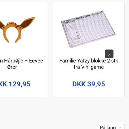
 Hårbøjle – Eevee
Familie Yatzy blokke 2 stk
Ører
fra Vini game
KK 129,95
DKK 39,95
På lager