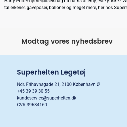
Harry Potter-børnefødselsdag dit barns allerhøjeste ønske? Væ
tallerkener, gaveposer, balloner og meget mere, her hos Super
Modtag vores nyhedsbrev
Superhelten Legetøj
Ndr. Frihavnsgade 21, 2100 København Ø
+45 39 39 30 55
kundeservice@superhelten.dk
CVR 39684160