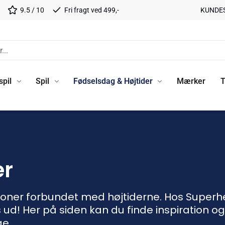
9.5 / 10
Fri fragt ved 499,-
KUNDE
spil
Spil
Fødselsdag & Højtider
Mærker
T
er
ioner forbundet med højtiderne. Hos Superhelt
ud! Her på siden kan du finde inspiration og 
ge.