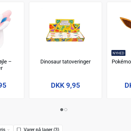
NYHED
jle –
Dinosaur tatoveringer
Pokémon
er
95
DKK 9,95
D
ris
Varer på lager (3)