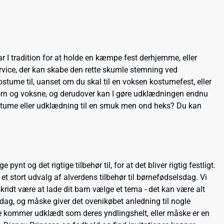
r I tradition for at holde en kæmpe fest derhjemme, eller
ervice, der kan skabe den rette skumle stemning ved
stume til, uanset om du skal til en voksen kostumefest, eller
 børn og voksne, og derudover kan I gøre udklædningen endnu
kostume eller udklædning til en smuk men ond heks? Du kan
 og det rigtige tilbehør til, for at det bliver rigtig festligt.
 et stort udvalg af alverdens tilbehør til børnefødselsdag. Vi
ridt være at lade dit barn vælge et tema - det kan være alt
lsdag, og måske giver det ovenikøbet anledning til nogle
nene kommer udklædt som deres yndlingshelt, eller måske er en