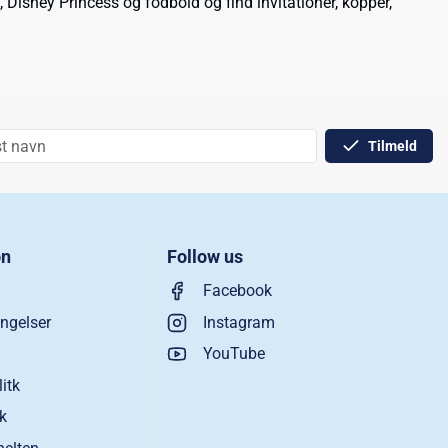
Disney Princess og fodbold og find invitationer, kopper,
Tilmeld
on
Follow us
Facebook
ngelser
Instagram
YouTube
litk
ik