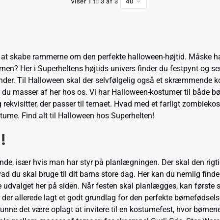
Viser 1 til 3 af 3
40
for at skabe rammerne om den perfekte halloween-højtid. Måske ha
mmen? Her i Superheltens højtids-univers finder du festpynt og s
ander. Til Halloween skal der selvfølgelig også et skræmmende ko
der du masser af her hos os. Vi har Halloween-kostumer til både
rekvisitter, der passer til temaet. Hvad med et farligt zombie
tume. Find alt til Halloween hos Superhelten!
!
især hvis man har styr på planlægningen. Der skal den rigtige pynt
vad du skal bruge til dit barns store dag. Her kan du nemlig finde
dvalget her på siden. Når festen skal planlægges, kan første sk
er der allerede lagt et godt grundlag for den perfekte børnefødse
e, kunne det være oplagt at invitere til en kostumefest, hvor bør