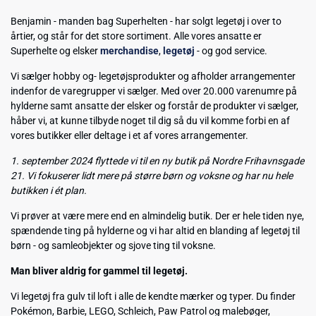
Benjamin - manden bag Superhelten - har solgt legetøj i over to
årtier, og står for det store sortiment. Alle vores ansatte er
Superhelte og elsker
merchandise
,
legetøj
- og god service.
Vi sælger hobby og- legetøjsprodukter og afholder arrangementer
indenfor de varegrupper vi sælger. Med over 20.000 varenumre på
hylderne samt ansatte der elsker og forstår de produkter vi sælger,
håber vi, at kunne tilbyde noget til dig så du vil komme forbi en af
vores butikker eller deltage i et af vores arrangementer.
1. september 2024 flyttede vi til en ny butik på Nordre Frihavnsgade
21. Vi fokuserer lidt mere på større børn og voksne og har nu hele
butikken i ét plan.
Vi prøver at være mere end en almindelig butik. Der er hele tiden nye,
spændende ting på hylderne og vi har altid en blanding af legetøj til
børn - og samleobjekter og sjove ting til voksne.
Man bliver aldrig for gammel til legetøj.
Vi legetøj fra gulv til loft i alle de kendte mærker og typer. Du finder
Pokémon, Barbie, LEGO, Schleich, Paw Patrol og malebøger,