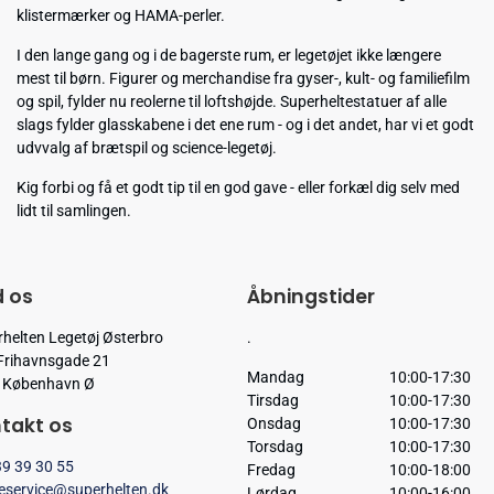
klistermærker og HAMA-perler.
I den lange gang og i de bagerste rum, er legetøjet ikke længere
mest til børn. Figurer og merchandise fra gyser-, kult- og familiefilm
og spil, fylder nu reolerne til loftshøjde. Superheltestatuer af alle
slags fylder glasskabene i det ene rum - og i det andet, har vi et godt
udvvalg af brætspil og science-legetøj.
Kig forbi og få et godt tip til en god gave - eller forkæl dig selv med
lidt til samlingen.
d os
Åbningstider
helten Legetøj Østerbro
.
Frihavnsgade 21
Mandag
10:00-17:30
 København Ø
Tirsdag
10:00-17:30
takt os
Onsdag
10:00-17:30
Torsdag
10:00-17:30
9 39 30 55
Fredag
10:00-18:00
eservice@superhelten.dk
Lørdag
10:00-16:00