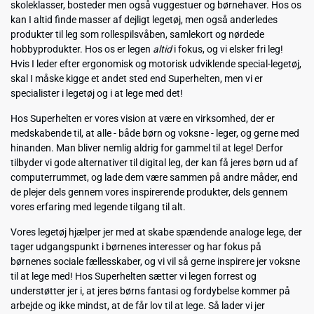
skoleklasser, bosteder men også vuggestuer og børnehaver. Hos os
kan I altid finde masser af dejligt legetøj, men også anderledes
produkter til leg som rollespilsvåben, samlekort og nørdede
hobbyprodukter. Hos os er legen
altid
i fokus, og vi elsker fri leg!
Hvis I leder efter ergonomisk og motorisk udviklende special-legetøj,
skal I måske kigge et andet sted end Superhelten, men vi er
specialister i legetøj og i at lege med det!
Hos Superhelten er vores vision at være en virksomhed, der er
medskabende til, at alle - både børn og voksne - leger, og gerne med
hinanden. Man bliver nemlig aldrig for gammel til at lege! Derfor
tilbyder vi gode alternativer til digital leg, der kan få jeres børn ud af
computerrummet, og lade dem være sammen på andre måder, end
de plejer dels gennem vores inspirerende produkter, dels gennem
vores erfaring med legende tilgang til alt.
Vores legetøj hjælper jer med at skabe spændende analoge lege, der
tager udgangspunkt i børnenes interesser og har fokus på
børnenes sociale fællesskaber, og vi vil så gerne inspirere jer voksne
til at lege med! Hos Superhelten sætter vi legen forrest og
understøtter jer i, at jeres børns fantasi og fordybelse kommer på
arbejde og ikke mindst, at de får lov til at lege. Så lader vi jer