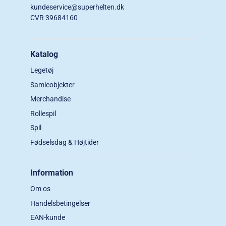
kundeservice@superhelten.dk
CVR 39684160
Katalog
Legetøj
Samleobjekter
Merchandise
Rollespil
Spil
Fødselsdag & Højtider
Information
Om os
Handelsbetingelser
EAN-kunde