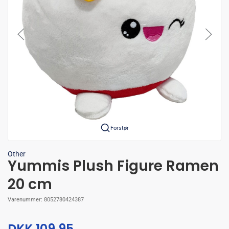
Forstør
Other
Yummis Plush Figure Ramen
20 cm
Varenummer:
8052780424387
DKK 109,95