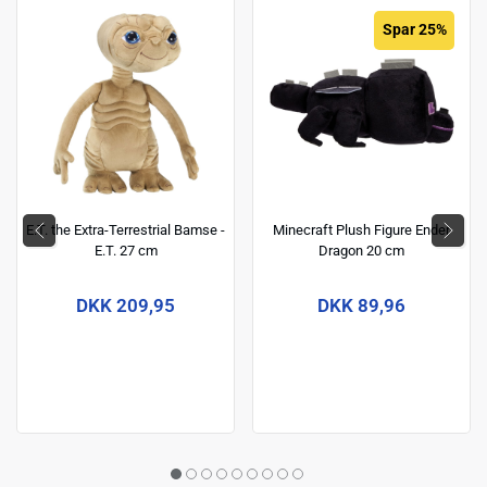
Spar 25%
E.T. the Extra-Terrestrial Bamse -
Minecraft Plush Figure Ender
E.T. 27 cm
Dragon 20 cm
DKK 209,95
DKK 89,96