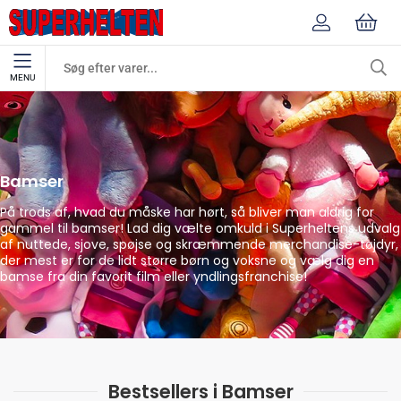
MENU
Bamser
Merchandise
Bamser
På trods af, hvad du måske har hørt, så bliver man aldrig for
gammel til bamser! Lad dig vælte omkuld i Superheltens udvalg
af nuttede, sjove, spøjse og skræmmende merchandise-tøjdyr,
der mest er for de lidt større børn og voksne og vælg dig en
bamse fra din favorit film eller yndlingsfranchise!
Bestsellers i Bamser