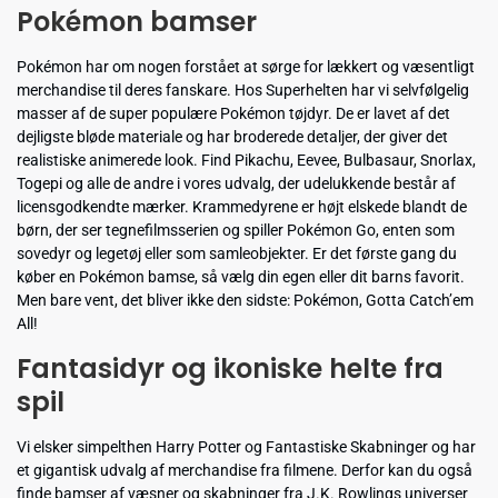
Pokémon bamser
Pokémon har om nogen forstået at sørge for lækkert og væsentligt
merchandise til deres fanskare. Hos Superhelten har vi selvfølgelig
masser af de super populære Pokémon tøjdyr. De er lavet af det
dejligste bløde materiale og har broderede detaljer, der giver det
realistiske animerede look. Find Pikachu, Eevee, Bulbasaur, Snorlax,
Togepi og alle de andre i vores udvalg, der udelukkende består af
licensgodkendte mærker. Krammedyrene er højt elskede blandt de
børn, der ser tegnefilmsserien og spiller Pokémon Go, enten som
sovedyr og legetøj eller som samleobjekter. Er det første gang du
køber en Pokémon bamse, så vælg din egen eller dit barns favorit.
Men bare vent, det bliver ikke den sidste: Pokémon, Gotta Catch’em
All!
Fantasidyr og ikoniske helte fra
spil
Vi elsker simpelthen Harry Potter og Fantastiske Skabninger og har
et gigantisk udvalg af merchandise fra filmene. Derfor kan du også
finde bamser af væsner og skabninger fra J.K. Rowlings universer