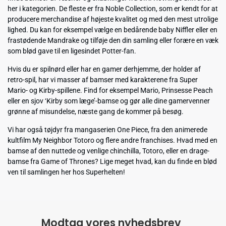
her i kategorien. De fleste er fra Noble Collection, som er kendt for at
producere merchandise af højeste kvalitet og med den mest utrolige
lighed. Du kan for eksempel vælge en bedårende baby Niffler eller en
frastødende Mandrake og tilføje den din samling eller forære en væk
som blød gave til en ligesindet Potter-fan.
Hvis du er spilnørd eller har en gamer derhjemme, der holder af
retro-spil, har vi masser af bamser med karakterene fra Super
Mario- og Kirby-spillene. Find for eksempel Mario, Prinsesse Peach
eller en sjov ‘Kirby som læge’-bamse og gør alle dine gamervenner
grønne af misundelse, næste gang de kommer på besøg.
Vi har også tøjdyr fra mangaserien One Piece, fra den animerede
kultfilm My Neighbor Totoro og flere andre franchises. Hvad med en
bamse af den nuttede og venlige chinchilla, Totoro, eller en drage-
bamse fra Game of Thrones? Lige meget hvad, kan du finde en blød
ven til samlingen her hos Superhelten!
Modtag vores nyhedsbrev