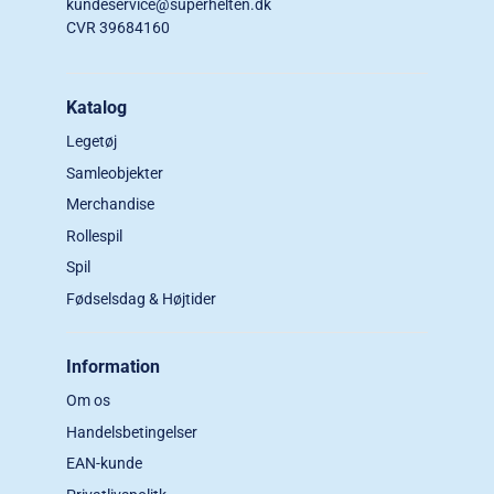
kundeservice@superhelten.dk
CVR 39684160
Katalog
Legetøj
Samleobjekter
Merchandise
Rollespil
Spil
Fødselsdag & Højtider
Information
Om os
Handelsbetingelser
EAN-kunde