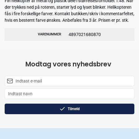
Fin helikopter af metal og plastik dele i størrelsesforholdet 1:48. Når
der trykkes ned på roteren, starter lyd og lyset blinker. Helikopteren
fås i fire forskellige farver. Kontakt butikken/skriv i kommentarfeltet,
hvis en bestemt farve ønskes. Anbefales fra 3 år. Prisen er pr. stk.
4897021680870
VARENUMMER
Modtag vores nyhedsbrev
Tilmeld