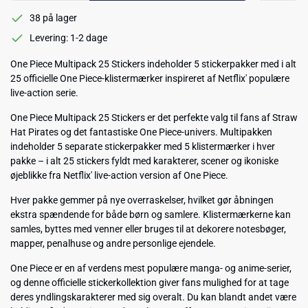
38 på lager
Levering: 1-2 dage
One Piece Multipack 25 Stickers indeholder 5 stickerpakker med i alt
25 officielle One Piece-klistermærker inspireret af Netflix' populære
live-action serie.
One Piece Multipack 25 Stickers er det perfekte valg til fans af Straw
Hat Pirates og det fantastiske One Piece-univers. Multipakken
indeholder 5 separate stickerpakker med 5 klistermærker i hver
pakke – i alt 25 stickers fyldt med karakterer, scener og ikoniske
øjeblikke fra Netflix' live-action version af One Piece.
Hver pakke gemmer på nye overraskelser, hvilket gør åbningen
ekstra spændende for både børn og samlere. Klistermærkerne kan
samles, byttes med venner eller bruges til at dekorere notesbøger,
mapper, penalhuse og andre personlige ejendele.
One Piece er en af verdens mest populære manga- og anime-serier,
og denne officielle stickerkollektion giver fans mulighed for at tage
deres yndlingskarakterer med sig overalt. Du kan blandt andet være