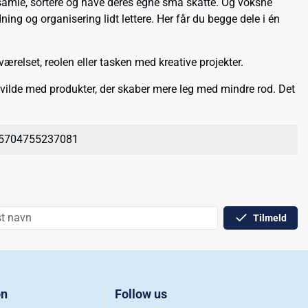
t samle, sortere og have deres egne små skatte. Og voksne
ning og organisering lidt lettere. Her får du begge dele i én
værelset, reolen eller tasken med kreative projekter.
 vilde med produkter, der skaber mere leg med mindre rod. Det
5704755237081
Tilmeld
on
Follow us