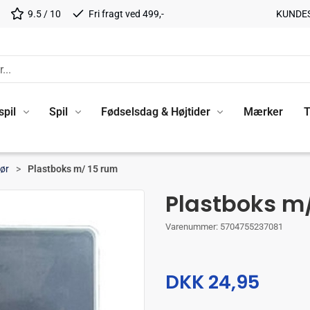
9.5 / 10
Fri fragt ved 499,-
KUNDE
spil
Spil
Fødselsdag & Højtider
Mærker
T
hør
Plastboks m/ 15 rum
Plastboks m
Varenummer:
5704755237081
DKK 24,95