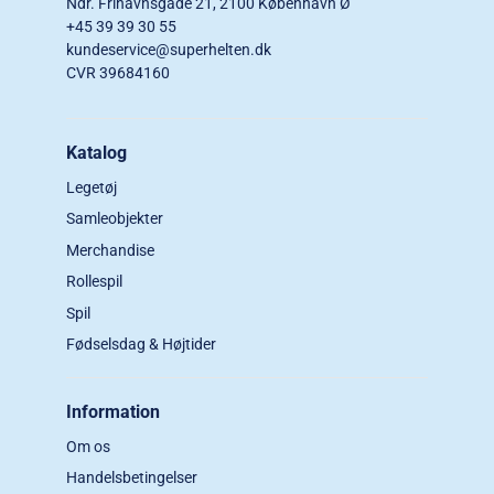
Ndr. Frihavnsgade 21, 2100 København Ø
+45 39 39 30 55
kundeservice@superhelten.dk
CVR 39684160
Katalog
Legetøj
Samleobjekter
Merchandise
Rollespil
Spil
Fødselsdag & Højtider
Information
Om os
Handelsbetingelser