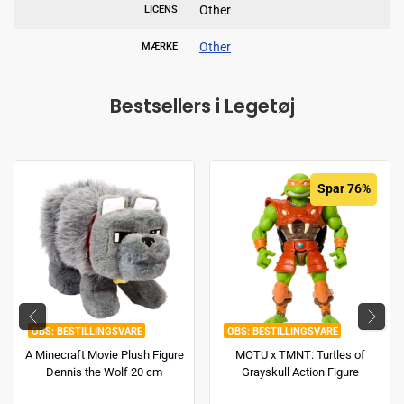
Other
LICENS
Other
MÆRKE
Bestsellers i Legetøj
Spar 76%
BESTILLINGSVARE
BESTILLINGSVARE
A Minecraft Movie Plush Figure
MOTU x TMNT: Turtles of
Dennis the Wolf 20 cm
Grayskull Action Figure
Michelangelo 14 cm