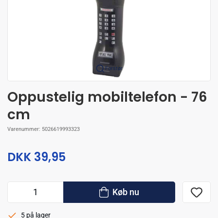
Forstør
Oppustelig mobiltelefon - 76
cm
Varenummer:
5026619993323
DKK 39,95
Køb nu
5 på lager