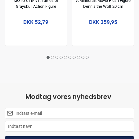
MOTU x TMNT: Turtles of
A Minecraft Movie Plush Figure
Grayskull Action Figure
Dennis the Wolf 20 cm
Michelangelo 14 cm
DKK 52,79
DKK 359,95
Modtag vores nyhedsbrev