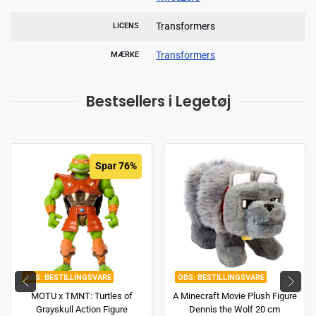
Transformers
LICENS
Transformers
MÆRKE
Bestsellers i Legetøj
Spar 76%
BESTILLINGSVARE
BESTILLINGSVARE
MOTU x TMNT: Turtles of
A Minecraft Movie Plush Figure
Grayskull Action Figure
Dennis the Wolf 20 cm