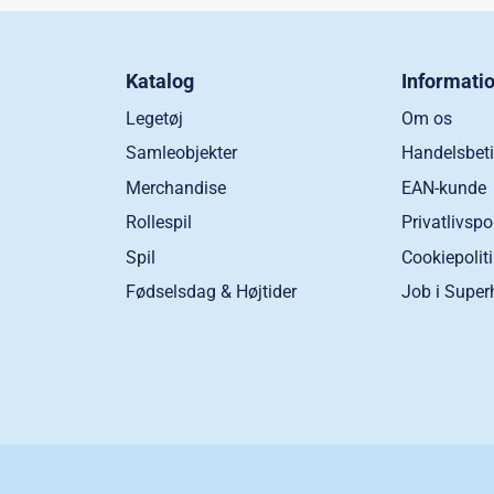
Katalog
Informati
Legetøj
Om os
Samleobjekter
Handelsbeti
Merchandise
EAN-kunde
Rollespil
Privatlivspo
Spil
Cookiepolit
Fødselsdag & Højtider
Job i Super