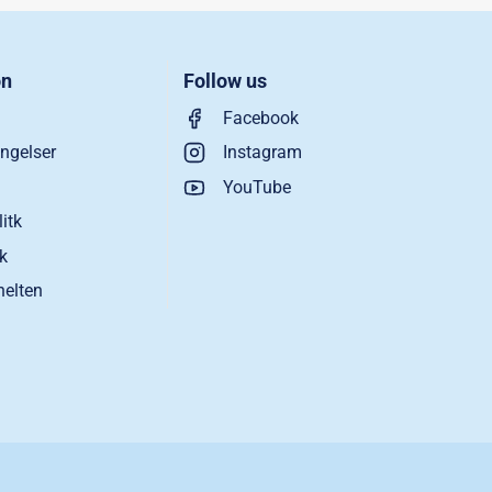
on
Follow us
Facebook
ngelser
Instagram
YouTube
litk
ik
helten