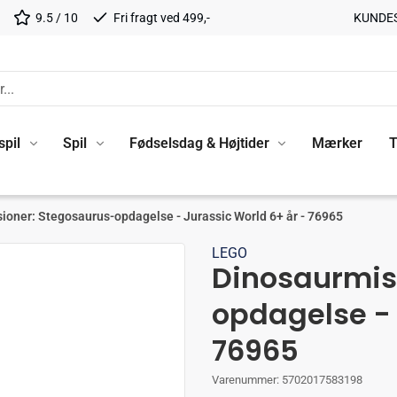
9.5 / 10
Fri fragt ved 499,-
KUNDE
spil
Spil
Fødselsdag & Højtider
Mærker
T
ioner: Stegosaurus-opdagelse - Jurassic World 6+ år - 76965
LEGO
Dinosaurmis
opdagelse - 
76965
Varenummer:
5702017583198