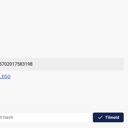
5702017583198
LEGO
Tilmeld