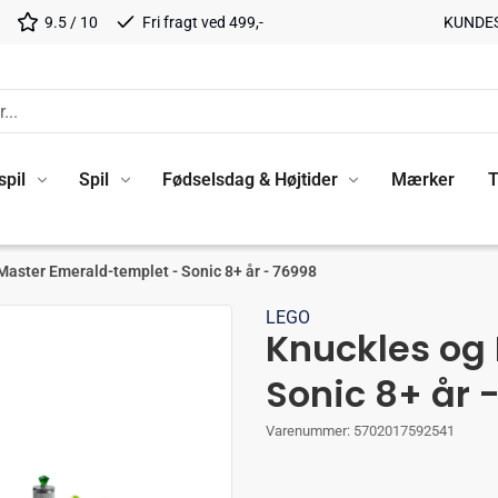
9.5 / 10
Fri fragt ved 499,-
KUNDE
spil
Spil
Fødselsdag & Højtider
Mærker
T
Master Emerald-templet - Sonic 8+ år - 76998
LEGO
Knuckles og
Sonic 8+ år 
Varenummer:
5702017592541