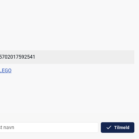
5702017592541
LEGO
Tilmeld