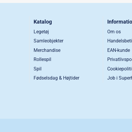
Katalog
Informati
Legetøj
Om os
Samleobjekter
Handelsbeti
Merchandise
EAN-kunde
Rollespil
Privatlivspo
Spil
Cookiepolit
Fødselsdag & Højtider
Job i Super