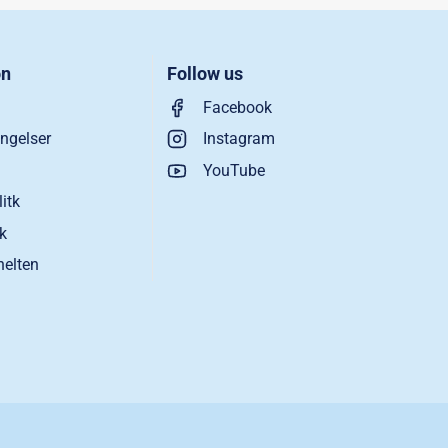
on
Follow us
Facebook
ngelser
Instagram
YouTube
litk
ik
helten