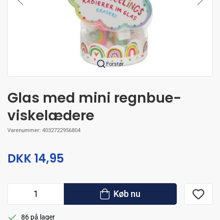
Forstør
Glas med mini regnbue-
viskelædere
Varenummer:
4032722956804
DKK 14,95
Køb nu
86 på lager