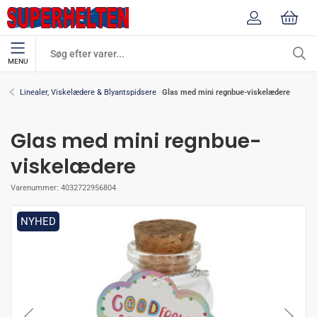
MENU
Glas med mini regnbue-viskelædere
Linealer, Viskelædere & Blyantspidsere
Glas med mini regnbue-
viskelædere
Varenummer:
4032722956804
NYHED