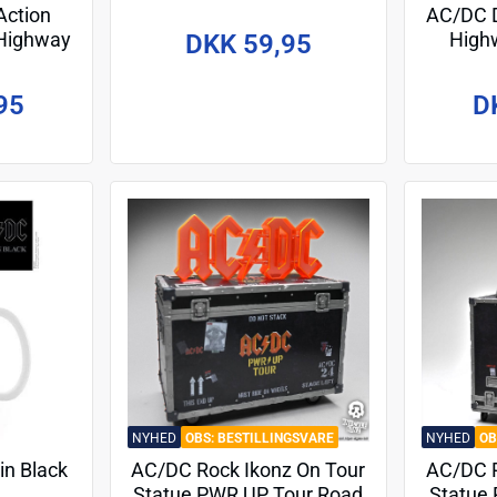
Action
AC/DC D
(Highway
Highw
DKK 59,95
cm
95
D
NYHED
BESTILLINGSVARE
NYHED
in Black
AC/DC Rock Ikonz On Tour
AC/DC R
Statue PWR UP Tour Road
Statue 