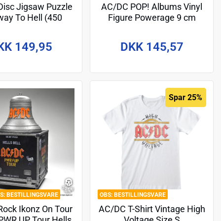
isc Jigsaw Puzzle
AC/DC POP! Albums Vinyl
ay To Hell (450
Figure Powerage 9 cm
pieces)
KK 149,95
DKK 145,57
Spar 25%
BESTILLINGSVARE
BESTILLINGSVARE
ock Ikonz On Tour
AC/DC T-Shirt Vintage High
PWR UP Tour Hells
Voltage Size S