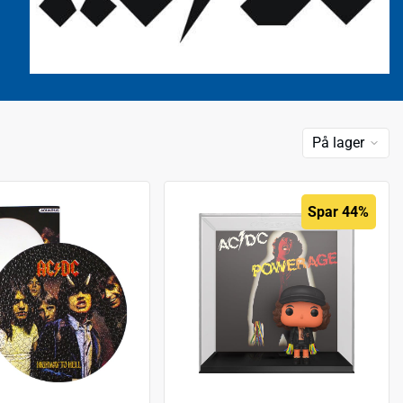
På lager
Spar 44%