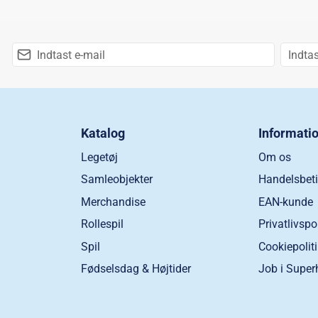
Katalog
Informati
Legetøj
Om os
Samleobjekter
Handelsbeti
Merchandise
EAN-kunde
Rollespil
Privatlivspo
Spil
Cookiepolit
Fødselsdag & Højtider
Job i Super