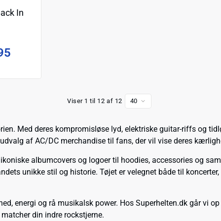
ack In
95
Viser 1 til 12 af 12
40
orien. Med deres kompromisløse lyd, elektriske guitar-riffs og t
valg af AC/DC merchandise til fans, der vil vise deres kærlighed
 ikoniske albumcovers og logoer til hoodies, accessories og sam
dets unikke stil og historie. Tøjet er velegnet både til koncerter
, energi og rå musikalsk power. Hos Superhelten.dk går vi op i k
 matcher din indre rockstjerne.