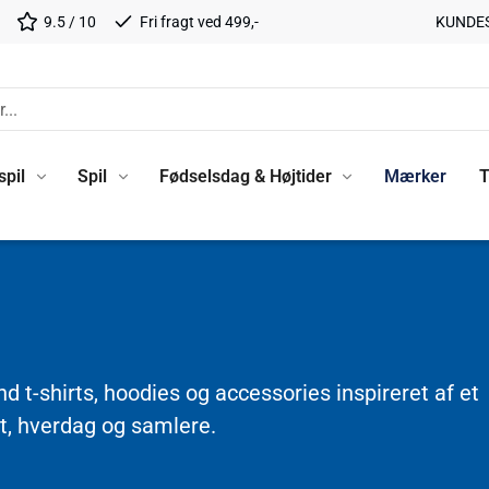
9.5 / 10
Fri fragt ved 499,-
KUNDE
spil
Spil
Fødselsdag & Højtider
Mærker
T
d t-shirts, hoodies og accessories inspireret af et
rt, hverdag og samlere.