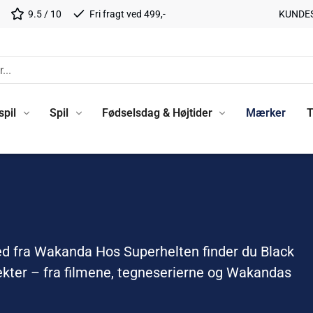
9.5 / 10
Fri fragt ved 499,-
KUNDE
spil
Spil
Fødselsdag & Højtider
Mærker
T
ed fra Wakanda Hos Superhelten finder du Black
ekter – fra filmene, tegneserierne og Wakandas