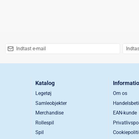
Katalog
Informati
Legetøj
Om os
Samleobjekter
Handelsbeti
Merchandise
EAN-kunde
Rollespil
Privatlivspo
Spil
Cookiepolit