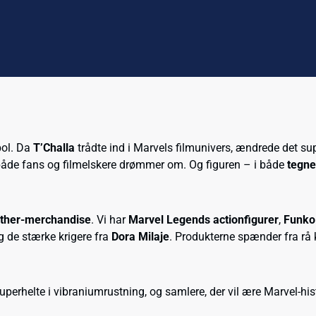
bol. Da
T’Challa
trådte ind i Marvels filmunivers, ændrede det sup
både fans og filmelskere drømmer om. Og figuren – i både
tegne
nther-merchandise
. Vi har
Marvel Legends actionfigurer
,
Funko
og de stærke krigere fra
Dora Milaje
. Produkterne spænder fra rå 
superhelte i vibraniumrustning, og samlere, der vil ære Marvel-hi