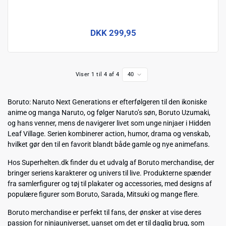
DKK 299,95
Viser 1 til 4 af 4
40
Boruto: Naruto Next Generations
er efterfølgeren til den ikoniske
anime og manga
Naruto
, og følger Naruto’s søn, Boruto Uzumaki,
og hans venner, mens de navigerer livet som unge ninjaer i Hidden
Leaf Village. Serien kombinerer action, humor, drama og venskab,
hvilket gør den til en favorit blandt både gamle og nye animefans.
Hos Superhelten.dk finder du et udvalg af Boruto merchandise, der
bringer seriens karakterer og univers til live. Produkterne spænder
fra samlerfigurer og tøj til plakater og accessories, med designs af
populære figurer som Boruto, Sarada, Mitsuki og mange flere.
Boruto merchandise er perfekt til fans, der ønsker at vise deres
passion for ninjauniverset, uanset om det er til daglig brug, som