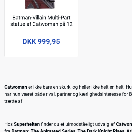
Batman-Villain Multi-Part
statue af Catwoman på 12
cm (Part 1 of 6)
DKK 999,95
Catwoman
er ikke bare en skurk, og heller ikke helt en helt. H
har hun været både rival, partner og kærlighedsinteresse for
trætte af.
Hos
Superhelten
finder du et uimodståeligt udvalg af
Catwom
fra
Batman: The Animated Series
,
The Dark Knight Rises
,
Ar