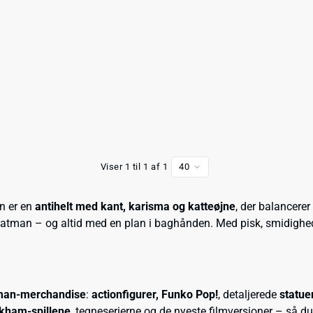
Viser 1 til 1 af 1
40
un er en
antihelt med kant, karisma og katteøjne
, der balancere
 Batman – og altid med en plan i baghånden. Med pisk, smidighed
an-merchandise
:
actionfigurer, Funko Pop!
, detaljerede
statue
kham-spillene
, tegneserierne og de nyeste filmversioner – så du