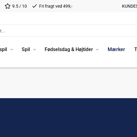
9.5 / 10
Fri fragt ved 499,-
KUNDE
spil
Spil
Fødselsdag & Højtider
Mærker
T