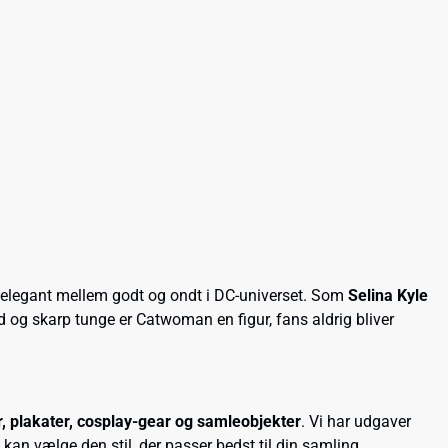
r elegant mellem godt og ondt i DC-universet. Som
Selina Kyle
 og skarp tunge er Catwoman en figur, fans aldrig bliver
r, plakater, cosplay-gear og samleobjekter
. Vi har udgaver
 kan vælge den stil, der passer bedst til din samling.