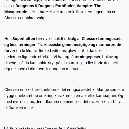
spiller
Dungeons & Dragons
,
Pathfinder
,
Vampire: The
Masquerade
– eller bare elsker at samle flotte terninger – så er
Chessex et oplagt valg.
Hos
Superhelten
fører vi et solidt udvalg af
Chessex terningesæt
og løse terninger
. Fra
klassiske gennemsigtige og marmorerede
farver
til eksklusive limited editions, glow-in-the-dark eller
perlemorslignende effekter. Vi har også
terningeposer
, bokse og
tilbehør, så du kan holde styr på din samling – eller finde den helt
rigtige gave til din favorit-dungeon master.
Chessex er ikke bare funktion – det er også æstetik. Mange samlere
bygger hele sæt op omkring karakterer, temaer eller kampagner. Og
med nye designs, der udkommer løbende, er det svært ikke at få lyst
til “bare én mere”.
🎲
Rul med stil – med Chessex hos Superhelten.