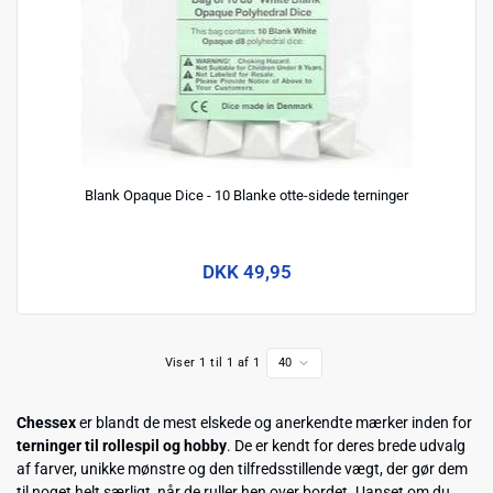
Blank Opaque Dice - 10 Blanke otte-sidede terninger
DKK 49,95
Viser 1 til 1 af 1
40
Chessex
er blandt de mest elskede og anerkendte mærker inden for
terninger til rollespil og hobby
. De er kendt for deres brede udvalg
af farver, unikke mønstre og den tilfredsstillende vægt, der gør dem
til noget helt særligt, når de ruller hen over bordet. Uanset om du