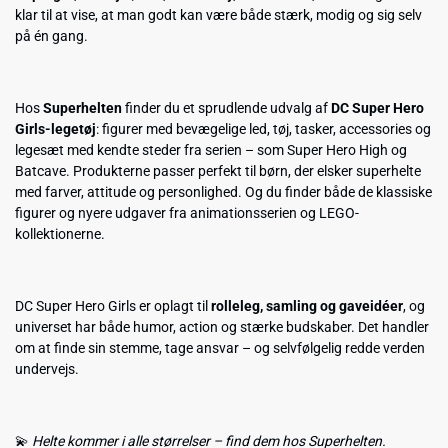
klar til at vise, at man godt kan være både stærk, modig og sig selv
på én gang.
Hos
Superhelten
finder du et sprudlende udvalg af
DC Super Hero
Girls-legetøj
: figurer med bevægelige led, tøj, tasker, accessories og
legesæt med kendte steder fra serien – som Super Hero High og
Batcave. Produkterne passer perfekt til børn, der elsker superhelte
med farver, attitude og personlighed. Og du finder både de klassiske
figurer og nyere udgaver fra animationsserien og LEGO-
kollektionerne.
DC Super Hero Girls er oplagt til
rolleleg, samling og gaveidéer
, og
universet har både humor, action og stærke budskaber. Det handler
om at finde sin stemme, tage ansvar – og selvfølgelig redde verden
undervejs.
💫
Helte kommer i alle størrelser – find dem hos Superhelten.