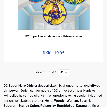
DC Super Hero Girls runde loftdekorationer
DKK 119,95
Viser 1 til 1 af 1
40
DC Super Hero Girls
er det perfekte mix af
superhelte, skoleliv og
girl power
. Serien samler nogle af DC-universets mest ikoniske
kvindelige helte – og skurke – i en ungdomsvenlig version fyldt med
action, venskab og værdier. Her er
Wonder Woman, Batgirl,
Supergirl, Harley Quinn, Poison Ivy, Bumblebee, Katana
og flere