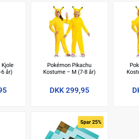
Kjole
Pokémon Pikachu
Pok
6 år)
Kostume – M (7-8 år)
Kost
95
DKK 299,95
D
Spar 25%