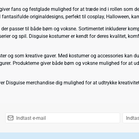
 giver fans og festglade mulighed for at træde ind i rollen som d
il fantasifulde originaldesigns, perfekt til cosplay, Halloween, ka
 der passer til både børn og voksne. Sortimentet inkluderer komp
rier og spil. Disguise kostumer er kendt for deres kvalitet, komfor
ester og som kreative gaver. Med kostumer og accessories kan du
gurer. Produkterne giver både børn og voksne mulighed for at udf
 giver Disguise merchandise dig mulighed for at udtrykke kreativ