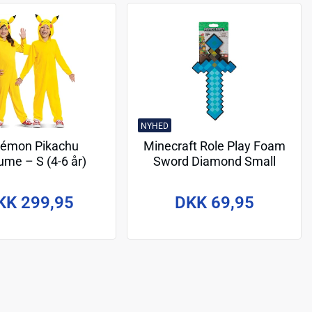
NYHED
émon Pikachu
Minecraft Role Play Foam
ume – S (4-6 år)
Sword Diamond Small
KK 299,95
DKK 69,95