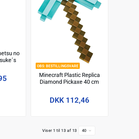
metsu no
osuke´s
Set
BESTILLINGSVARE
Minecraft Plastic Replica
95
Diamond Pickaxe 40 cm
DKK 112,46
Viser 1 til 13 af 13
40