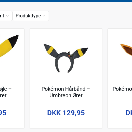
nt
Produkttype
jle –
Pokémon Hårbånd –
Pokémon
rer
Umbreon Ører
95
DKK 129,95
D