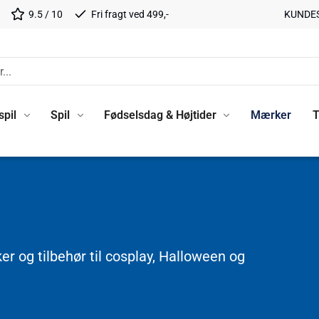
9.5 / 10
Fri fragt ved 499,-
KUNDE
spil
Spil
Fødselsdag & Højtider
Mærker
T
 og tilbehør til cosplay, Halloween og