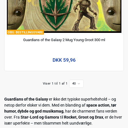
BESTILLINGSVARE
Guardians of the Galaxy 2 Mug Young Groot 300 ml
DKK 59,96
Viser 1 til 1 af 1
40
Guardians of the Galaxy
er ikke det typiske superheltehold – og
netop derfor elsker vi dem. Med en blanding af
space action, tør
humor, dybde og god musiksmag
, har de charmeret fans verden
over. Fra
Star-Lord og Gamora
til
Rocket, Groot og Drax
, er de hver
især uperfekte – men tilsammen helt uundværlige.