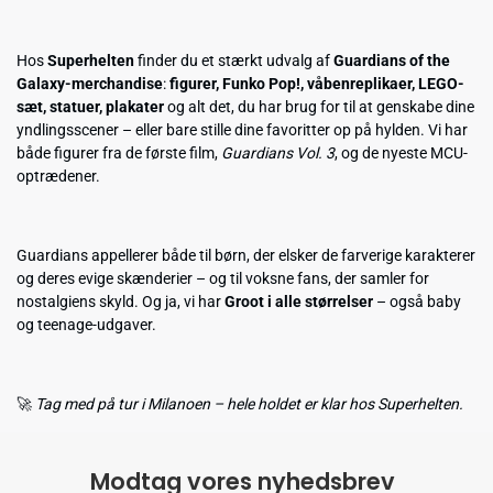
Hos
Superhelten
finder du et stærkt udvalg af
Guardians of the
Galaxy-merchandise
:
figurer, Funko Pop!, våbenreplikaer, LEGO-
sæt, statuer, plakater
og alt det, du har brug for til at genskabe dine
yndlingsscener – eller bare stille dine favoritter op på hylden. Vi har
både figurer fra de første film,
Guardians Vol. 3
, og de nyeste MCU-
optrædener.
Guardians appellerer både til børn, der elsker de farverige karakterer
og deres evige skænderier – og til voksne fans, der samler for
nostalgiens skyld. Og ja, vi har
Groot i alle størrelser
– også baby
og teenage-udgaver.
🚀
Tag med på tur i Milanoen – hele holdet er klar hos Superhelten.
Modtag vores nyhedsbrev