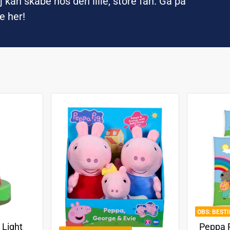
 kan skabe hos den lille, store fan. Gå på
e her!
BEST
 Light
Peppa P