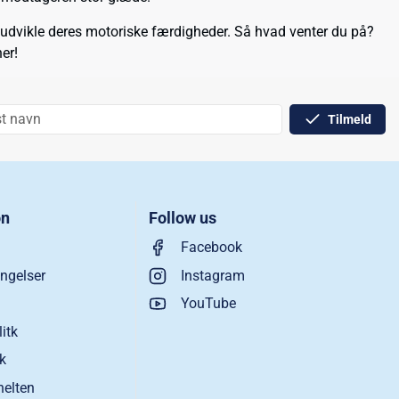
an udvikle deres motoriske færdigheder. Så hvad venter du på?
er!
Tilmeld
on
Follow us
Facebook
ngelser
Instagram
YouTube
litk
ik
helten