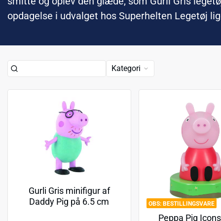
smitte og oplev den glæde, som Gurli Gris legetøj
opdagelse i udvalget hos Superhelten Legetøj lig
Kategori
Gurli Gris minifigur af
Daddy Pig på 6.5 cm
BESTILLINGSVARE
Peppa Pig Icons