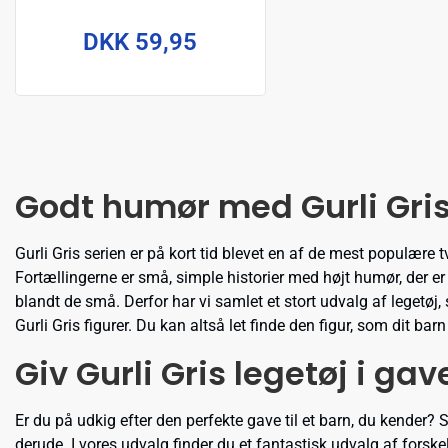
DKK 59,95
Godt humør med Gurli Gris
Gurli Gris serien er på kort tid blevet en af de mest populære t
Fortællingerne er små, simple historier med højt humør, der er 
blandt de små. Derfor har vi samlet et stort udvalg af legetøj
Gurli Gris figurer. Du kan altså let finde den figur, som dit barn
Giv Gurli Gris legetøj i gav
Er du på udkig efter den perfekte gave til et barn, du kender?
derude. I vores udvalg finder du et fantastisk udvalg af forske