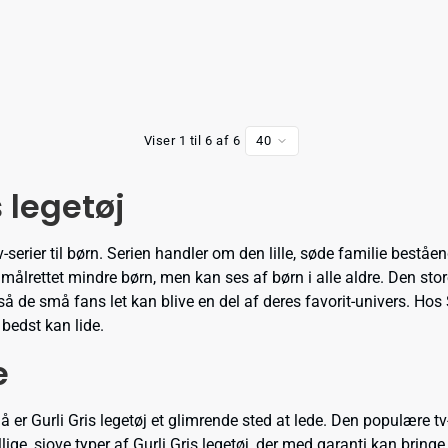
Viser 1 til 6 af 6
40
 legetøj
v-serier til børn. Serien handler om den lille, søde familie beståen
målrettet mindre børn, men kan ses af børn i alle aldre. Den store
, så de små fans let kan blive en del af deres favorit-univers. H
 bedst kan lide.
e
 Så er Gurli Gris legetøj et glimrende sted at lede. Den populære 
llige, sjove typer af Gurli Gris legetøj, der med garanti kan brin