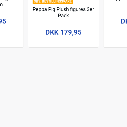
BESTILLINGSVARE
cm
Peppa Pig Plush figures 3er
Pack
95
D
DKK 179,95