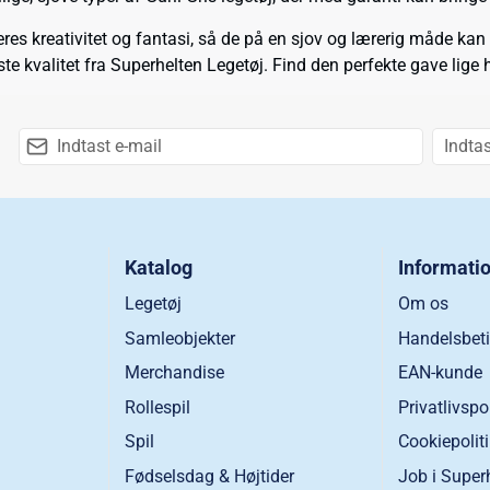
deres kreativitet og fantasi, så de på en sjov og lærerig måde k
ste kvalitet fra Superhelten Legetøj. Find den perfekte gave lige h
Katalog
Informati
Legetøj
Om os
Samleobjekter
Handelsbeti
Merchandise
EAN-kunde
Rollespil
Privatlivspo
Spil
Cookiepolit
Fødselsdag & Højtider
Job i Super