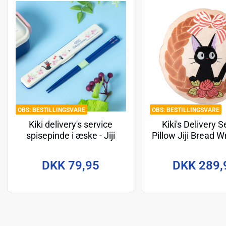
BESTILLINGSVARE
BESTILLINGSVARE
Kiki delivery's service
Kiki's Delivery S
spisepinde i æske - Jiji
Pillow Jiji Bread 
Flower garland 18 cm
x 35 cm
DKK 79,95
DKK 289,