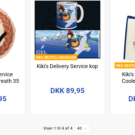
BESTILLINGSVARE
Kiki's Delivery Service kop
BEST
ervice
Kiki'
Wreath 35
Coole
DKK 89,95
95
D
Viser 1 til 4 af 4
40