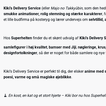
Kiki’s Delivery Service
(eller
Majo no Takkyūbin
, som den hed
smukke animationer, rolig stemning og stærke karakterer
, 
et lille budfirma på kosteryg og lærer undervejs om
selvtillid
Hos
Superhelten
finder du et skønt udvalg af
Kiki’s Delivery
samlefigurer i høj kvalitet
,
bamser med Jiji
,
nøgleringe, krus
designfortolkninger
, så der er noget for både samlere og nye 
Kiki’s Delivery Service er perfekt til dig, der elsker
anime med s
poesi, varme og små magiske øjeblikke
.
🧹
En kost, en kat og et stort hjerte – Kiki bor nu hos Superhel