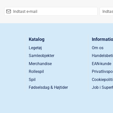
Katalog
Informati
Legetøj
Om os
Samleobjekter
Handelsbeti
Merchandise
EAN-kunde
Rollespil
Privatlivspo
Spil
Cookiepolit
Fødselsdag & Højtider
Job i Super