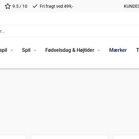
9.5 / 10
Fri fragt ved 499,-
KUNDE
spil
Spil
Fødselsdag & Højtider
Mærker
T