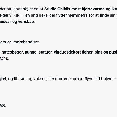
der på japansk) er en af
Studio Ghiblis mest hjertevarme og iko
følger vi Kiki – en ung heks, der flytter hjemmefra for at finde si
, ansvar og venskab
.
 Service-merchandise
:
, notesbøger, punge, statuer, vinduesdekorationer, pins og pusl
fans.
jæl
, og til børn og voksne, der drømmer om at flyve lidt højere –
ten.