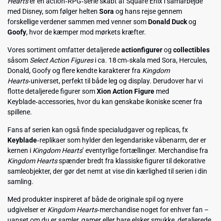
Hearts
er en action‑RPG‑serie skabt af Square Enix i samarbejde
med Disney, som følger helten
Sora
og hans rejse gennem
forskellige verdener sammen med venner som
Donald Duck
og
Goofy
, hvor de kæmper mod mørkets kræfter.
Vores sortiment omfatter detaljerede
actionfigurer
og
collectibles
såsom
Select Action Figures
i ca. 18 cm‑skala med Sora, Hercules,
Donald, Goofy og flere kendte karakterer fra
Kingdom
Hearts
‑universet, perfekt til både leg og display. Derudover har vi
flotte detaljerede figurer som
Xion Action Figure
med
Keyblade‑accessories, hvor du kan genskabe ikoniske scener fra
spillene.
Fans af serien kan også finde specialudgaver og replicas, fx
Keyblade
‑replikaer som hylder den legendariske våbenarm, der er
kernen i
Kingdom Hearts
’ eventyrlige fortællinger. Merchandise fra
Kingdom Hearts
spænder bredt fra klassiske figurer til dekorative
samleobjekter, der gør det nemt at vise din kærlighed til serien i din
samling.
Med produkter inspireret af både de originale spil og nyere
udgivelser er
Kingdom Hearts
‑merchandise noget for enhver fan –
uanset om du er samler, gamer eller bare elsker smukke, detaljerede