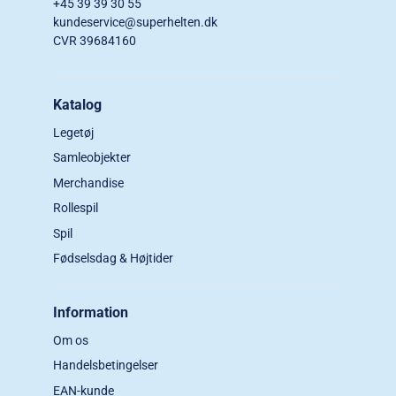
+45 39 39 30 55
kundeservice@superhelten.dk
CVR 39684160
Katalog
Legetøj
Samleobjekter
Merchandise
Rollespil
Spil
Fødselsdag & Højtider
Information
Om os
Handelsbetingelser
EAN-kunde