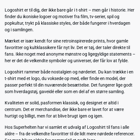
Logoshirt er til dig, der ikke bare går i t-shirt – men går i historie. Her
finder du ikoniske logoer og motiver fra film, tv-serier, spil og
popkultur, trykt på klassiske styles, der både fungerer i hverdagen
og i samlingen.
Mærket er især kendt for sine retroinspirerede prints, hvor gamle
favoritter og kultklassikere får nyt liv. Det er tøj, der taler direkte til
fans. Ikke noget med anonyme mønstre og ligegyldige statements –
her er det de velkendte symboler og universer, der får lov at fylde.
Logoshirt rammer både nostalgien og nørderiet. Du kan trække i en
t-shirt med et logo, du voksede op med, eller finde en model, der
passer perfekt til din nuværende besættelse. Det fungerer lige godt
som hverdagstøj, gaveidé eller som en del af en større samling.
Kvaliteten er solid, pasformen klassisk, og designet er altid i
centrum. Det er merchandise, der ikke bare er lavet for at være
hurtigt og billigt, men for at blive brugt igen og igen.
Hos Superhelten har vi samlet et udvalg af Logoshirt til fans i alle
aldre – fra de velkendte favoritter til de lidt mere nørdede referencer.