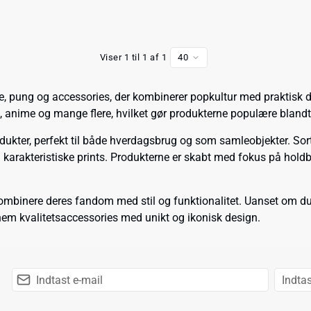
Viser 1 til 1 af 1
40
ke, pung og accessories, der kombinerer popkultur med praktisk 
, anime og mange flere, hvilket gør produkterne populære bland
dukter, perfekt til både hverdagsbrug og som samleobjekter. Sorti
og karakteristiske prints. Produkterne er skabt med fokus på hold
mbinere deres fandom med stil og funktionalitet. Uanset om du s
nem kvalitetsaccessories med unikt og ikonisk design.