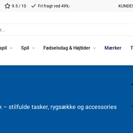
9.5 / 10
Fri fragt ved 499,-
KUNDE
spil
Spil
Fødselsdag & Højtider
Mærker
T
– stilfulde tasker, rygsække og accessories