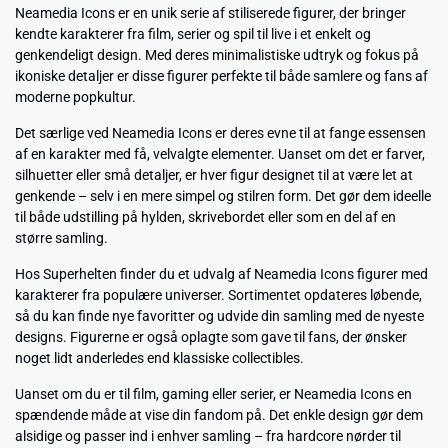
Neamedia Icons er en unik serie af stiliserede figurer, der bringer
kendte karakterer fra film, serier og spil til live i et enkelt og
genkendeligt design. Med deres minimalistiske udtryk og fokus på
ikoniske detaljer er disse figurer perfekte til både samlere og fans af
moderne popkultur.
Det særlige ved Neamedia Icons er deres evne til at fange essensen
af en karakter med få, velvalgte elementer. Uanset om det er farver,
silhuetter eller små detaljer, er hver figur designet til at være let at
genkende – selv i en mere simpel og stilren form. Det gør dem ideelle
til både udstilling på hylden, skrivebordet eller som en del af en
større samling.
Hos Superhelten finder du et udvalg af Neamedia Icons figurer med
karakterer fra populære universer. Sortimentet opdateres løbende,
så du kan finde nye favoritter og udvide din samling med de nyeste
designs. Figurerne er også oplagte som gave til fans, der ønsker
noget lidt anderledes end klassiske collectibles.
Uanset om du er til film, gaming eller serier, er Neamedia Icons en
spændende måde at vise din fandom på. Det enkle design gør dem
alsidige og passer ind i enhver samling – fra hardcore nørder til