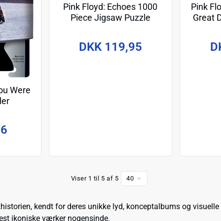
Pink Floyd: Echoes 1000
Pink Flo
Piece Jigsaw Puzzle
Great 
Piec
DKK 119,95
D
You Were
ler
96
Viser 1 til 5 af 5
40
historien, kendt for deres unikke lyd, konceptalbums og visuelle
est ikoniske værker nogensinde.