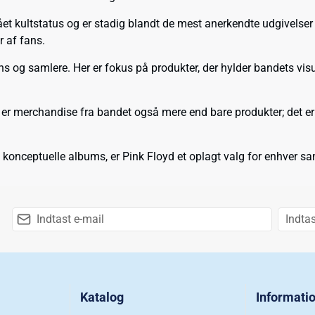
t kultstatus og er stadig blandt de mest anerkendte udgivelser i
r af fans.
 og samlere. Her er fokus på produkter, der hylder bandets visuell
r er merchandise fra bandet også mere end bare produkter; det er 
re konceptuelle albums, er Pink Floyd et oplagt valg for enhver sa
Katalog
Informati