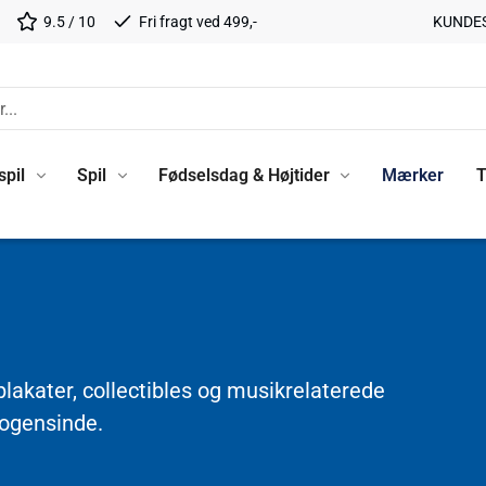
9.5 / 10
Fri fragt ved 499,-
KUNDE
spil
Spil
Fødselsdag & Højtider
Mærker
T
lakater, collectibles og musikrelaterede
nogensinde.