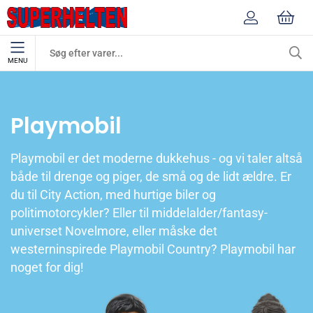
MENU
Mærker
Playmobil
Playmobil
Playmobil er det moderne dukkehus - og vi taler altså
både til drenge og piger, de små og de lidt ældre. Er
du til City Action, med hurtige biler og
politimotorcykler? Eller til middelalder/fantasy-
universet Novelmore, eller måske det
westerninspirede Playmobil Country? Playmobil har
noget for dig!