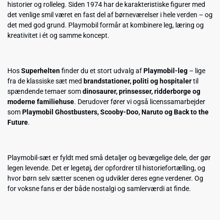
historier og rolleleg. Siden 1974 har de karakteristiske figurer med
det venlige smil været en fast del af børneværelser i hele verden – og
det med god grund. Playmobil formår at kombinere leg, læring og
kreativitet i ét og samme koncept.
Hos
Superhelten
finder du et stort udvalg af
Playmobil-leg
– lige
fra de klassiske sæt med
brandstationer, politi og hospitaler
til
spændende temaer som
dinosaurer, prinsesser, ridderborge og
moderne familiehuse
. Derudover fører vi også licenssamarbejder
som
Playmobil Ghostbusters, Scooby-Doo, Naruto og Back to the
Future
.
Playmobil-sæt er fyldt med små detaljer og bevægelige dele, der gør
legen levende. Det er legetøj, der opfordrer til historiefortælling, og
hvor børn selv sætter scenen og udvikler deres egne verdener. Og
for voksne fans er der både nostalgi og samlerværdi at finde.