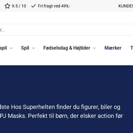
9.5 / 10
Fri fragt ved 499,-
KUNDE
spil
Spil
Fødselsdag & Højtider
Mærker
T
e Hos Superhelten finder du figurer, biler og
 Masks. Perfekt til børn, der elsker action før