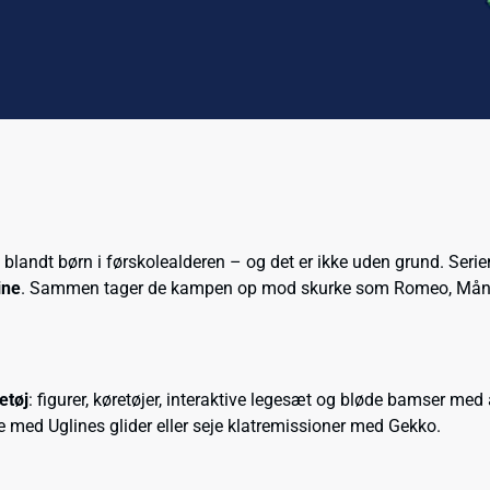
 blandt børn i førskolealderen – og det er ikke uden grund. Serien 
ine
. Sammen tager de kampen op mod skurke som Romeo, Månepi
etøj
: figurer, køretøjer, interaktive legesæt og bløde bamser med
re med Uglines glider eller seje klatremissioner med Gekko.