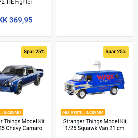
72 TIE Fighter
KK 369,95
Spar 25%
Spar 25%
ILLINGSVARE
BESTILLINGSVARE
r Things Model Kit
Stranger Things Model Kit
/25 Chevy Camaro
1/25 Squawk Van 21 cm
Z/28 19 cm