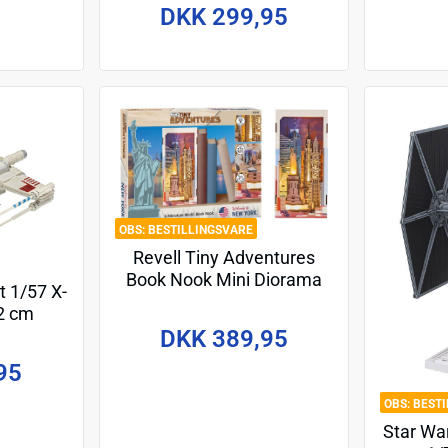
DKK 299,95
BESTILLINGSVARE
Revell Tiny Adventures
Book Nook Mini Diorama
t 1/57 X-
New York 18 cm
22 cm
DKK 389,95
95
BEST
Star War