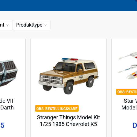
nt
Produkttype
BEST
de VII
Star 
 Darth
Model 
BESTILLINGSVARE
er 9 cm
F
Stranger Things Model Kit
1/25 1985 Chevrolet K5
95
D
Blazer 19 cm