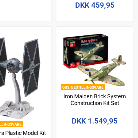
DKK 459,95
BESTILLINGSVARE
Iron Maiden Brick System
Construction Kit Set
Spitfire MK.II Aces High 58
cm
DKK 1.549,95
ILLINGSVARE
s Plastic Model Kit