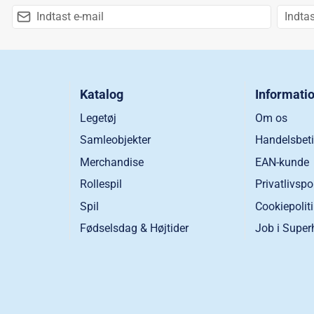
Katalog
Informati
Legetøj
Om os
Samleobjekter
Handelsbeti
Merchandise
EAN-kunde
Rollespil
Privatlivspo
Spil
Cookiepolit
Fødselsdag & Højtider
Job i Super