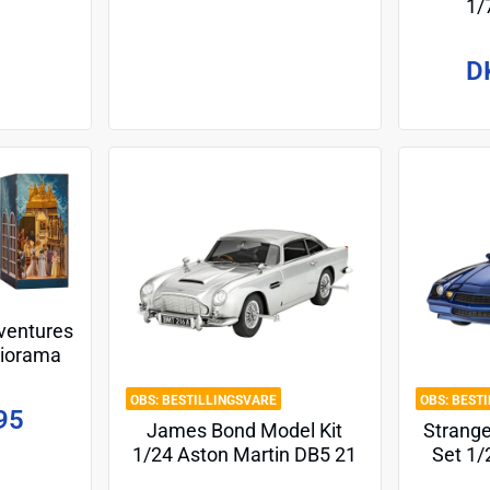
1/
D
ventures
Diorama
 18 cm
BESTILLINGSVARE
BEST
95
James Bond Model Kit
Strange
1/24 Aston Martin DB5 21
Set 1
cm