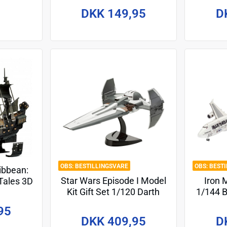
DKK 149,95
D
BESTILLINGSVARE
BEST
ribbean:
Star Wars Episode I Model
Iron 
Tales 3D
Kit Gift Set 1/120 Darth
1/144 B
rl LED
Maul's Sith Infiltrator 22 cm
For
95
DKK 409,95
D