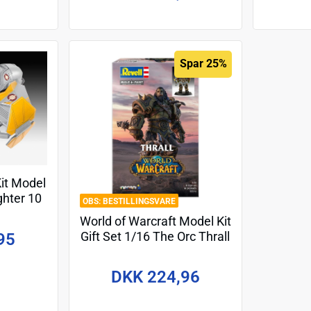
Spar 25%
Kit Model
ghter 10
BESTILLINGSVARE
World of Warcraft Model Kit
Gift Set 1/16 The Orc Thrall
95
13 cm
DKK 224,96