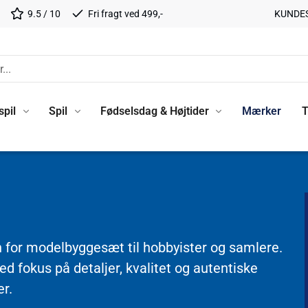
9.5 / 10
Fri fragt ved 499,-
KUNDE
spil
Spil
Fødselsdag & Højtider
Mærker
T
n for modelbyggesæt til hobbyister og samlere.
d fokus på detaljer, kvalitet og autentiske
er.