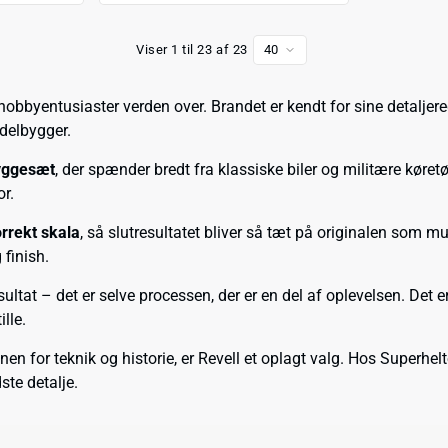
Viser 1 til 23 af 23
40
hobbyentusiaster verden over. Brandet er kendt for sine detaljere
delbygger.
yggesæt
, der spænder bredt fra klassiske biler og militære køretøj
or.
orrekt skala
, så slutresultatet bliver så tæt på originalen som m
finish.
ltat – det er selve processen, der er en del af oplevelsen. Det
lle.
n for teknik og historie, er Revell et oplagt valg. Hos Superhel
dste detalje.