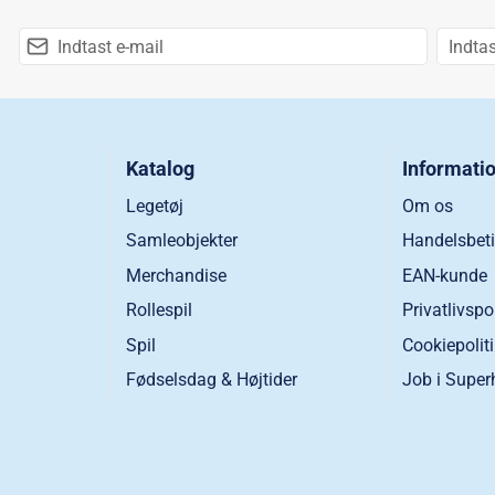
Katalog
Informati
Legetøj
Om os
Samleobjekter
Handelsbeti
Merchandise
EAN-kunde
Rollespil
Privatlivspo
Spil
Cookiepolit
Fødselsdag & Højtider
Job i Super