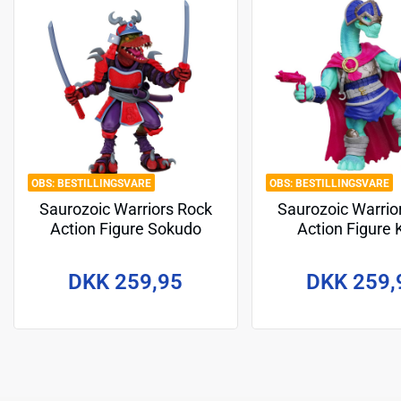
BESTILLINGSVARE
BESTILLINGSVARE
Saurozoic Warriors Rock
Saurozoic Warrio
Action Figure Sokudo
Action Figure 
Legion Raptor (Samurai) 15
Shipbreaker Bron
cm
(Viking) 15 
DKK 259,95
DKK 259,