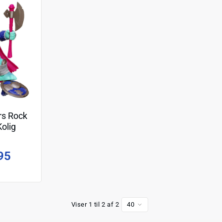
rs Rock
Kolig
tosaurus
cm
95
Viser 1 til 2 af 2
40