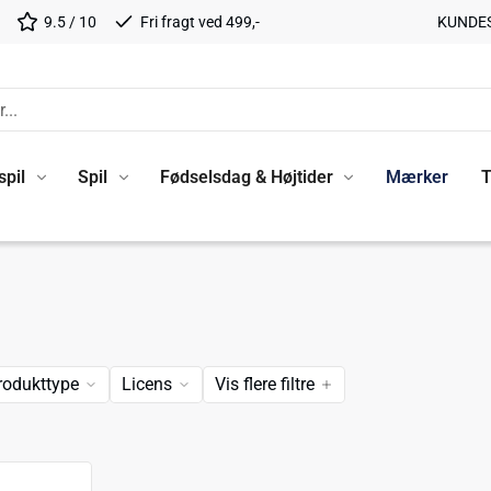
9.5 / 10
Fri fragt ved 499,-
KUNDE
spil
Spil
Fødselsdag & Højtider
Mærker
T
rodukttype
Licens
Vis flere filtre