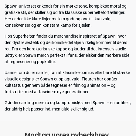
Spawn-universet er kendt for sin mørke tone, komplekse moral og
grafiske stil, der skiller sig ud fra klassiske superheltefortællinger.
Her er der ikke klare linjer mellem godt og ondt – kun valg,
konsekvenser og en konstant kamp for sjælen.
Hos Superhelten finder du merchandise inspireret af Spawn, hvor
den dystre æstetik og de ikoniske detaljer virkelig kommer til deres
ret. Fra den karakteristiske kappe og kæder til det intense visuelle
udtryk, er Spawn merch perfekt til fans, der elsker den mørkere side
af tegneserier og popkultur.
Uanset om du er samler, fan af klassiske comics eller bare til stærke
visuelle designs, er Spawn et oplagt valg. Figuren har opnået
kultstatus gennem både tegneserier, film og animation – og
fortsætter med at fascinere nye generationer.
Gør din samling mere rå og kompromisløs med Spawn – en antihelt,
der aldrig helt passer ind, men altid skiller sig ud.
Modtag vores nyhedsbrev