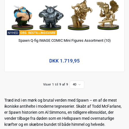
NYHED
BESTILLINGSVARE
Spawn Q-fig IMAGE COMIC Mini Figures Assortment (10)
DKK 1.719,95
Viser 1 til 9 af 9
40
Træd ind i en mørk og brutal verden med
Spawn
– en af de mest
ikoniske antihelte i moderne tegneserier. Skabt af
Todd McFarlane
,
er Spawn historien om Al Simmons, en tidligere elitesoldat, der
vender tilbage fra døden som en Hellspawn med overnaturlige
kræfter og en skæbne bundet til både himmel og helvede.