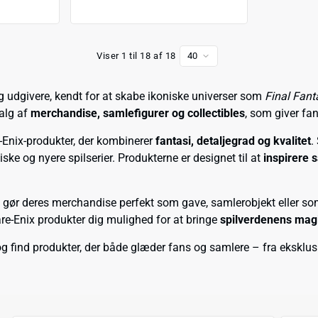
Viser 1 til 18 af 18
40
g udgivere, kendt for at skabe ikoniske universer som
Final Fant
valg af
merchandise, samlefigurer og collectibles
, som giver fa
Enix-produkter, der kombinerer
fantasi, detaljegrad og kvalitet
.
ske og nyere spilserier. Produkterne er designet til at
inspirere 
et gør deres merchandise perfekt som gave, samlerobjekt eller s
are-Enix produkter dig mulighed for at bringe
spilverdenens magi
 find produkter, der både glæder fans og samlere – fra eksklusiv