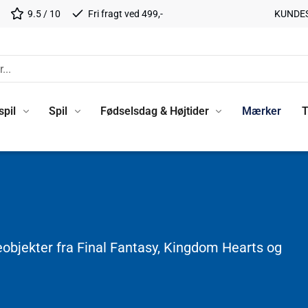
9.5 / 10
Fri fragt ved 499,-
KUNDE
spil
Spil
Fødselsdag & Højtider
Mærker
T
eobjekter fra Final Fantasy, Kingdom Hearts og