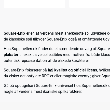
Square-Enix
er en af verdens mest anerkendte spiludviklere o
de klassiske spil tilbyder Square-Enix også et omfattende ud
Hos Superhelten.dk finder du et spændende udvalg af Square-
plakater
til eksklusive collectibles med motiver fra både klassi
autentisk repræsentation af de elskede karakterer.
Square-Enix fokuserer på
høj kvalitet og officiel licens
, hvilk
du elsker actionfyldte RPG’er eller magiske eventyr, giver Squ
Gå på opdagelse i Square-Enix-universet hos Superhelten.dk og
nogle af verdens mest ikoniske spilkarakterer.