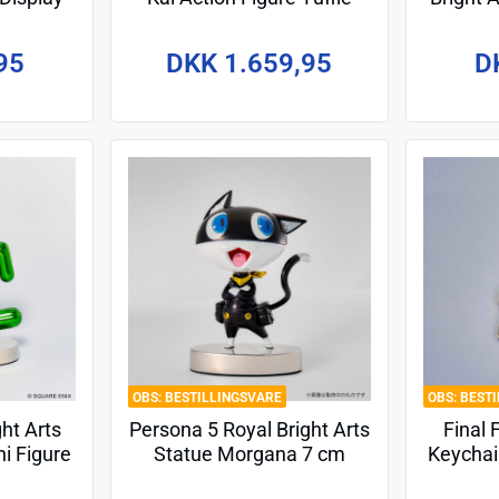
Kisaragi 25 cm
Mini 
95
DKK 1.659,95
D
BESTILLINGSVARE
BEST
ght Arts
Persona 5 Royal Bright Arts
Final 
ni Figure
Statue Morgana 7 cm
Keychai
 cm
Q