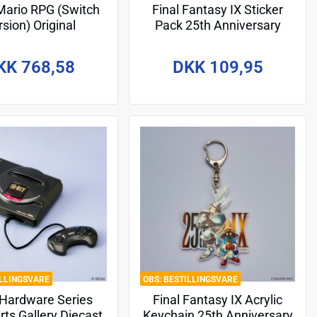
Mario RPG (Switch
Final Fantasy IX Sticker
sion) Original
Pack 25th Anniversary
track Vinyl 4xLP
luxe Box Set
KK 768,58
DKK 109,95
ILLINGSVARE
BESTILLINGSVARE
Hardware Series
Final Fantasy IX Acrylic
rts Gallery Diecast
Keychain 25th Anniversary