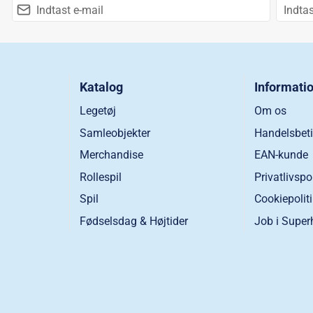
Katalog
Informati
Legetøj
Om os
Samleobjekter
Handelsbeti
Merchandise
EAN-kunde
Rollespil
Privatlivspo
Spil
Cookiepolit
Fødselsdag & Højtider
Job i Super