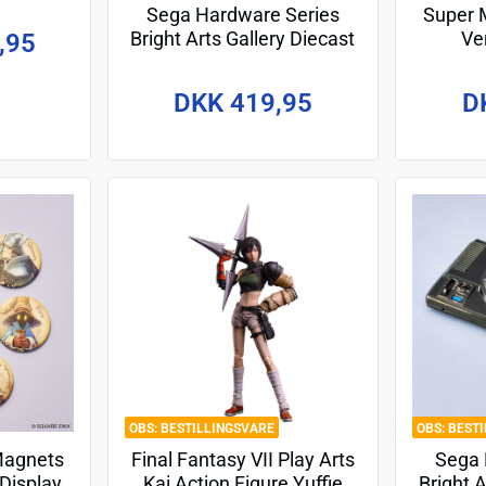
Sega Hardware Series
Super 
Bright Arts Gallery Diecast
Ver
,95
Mini Figure Genesis
Sound
De
DKK 419,95
D
BESTILLINGSVARE
BEST
 Magnets
Final Fantasy VII Play Arts
Sega 
Display
Kai Action Figure Yuffie
Bright A