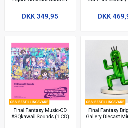
cm
(8)
DKK 349,95
DKK 469,
BESTILLINGSVARE
BESTILLINGSVARE
Final Fantasy Music-CD
Final Fantasy Bri
#SQkawaii Sounds (1 CD)
Gallery Diecast Mi
Gigantuar 10