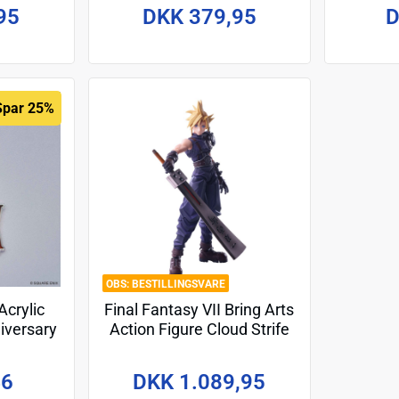
95
DKK 379,95
D
Spar 25%
BESTILLINGSVARE
Acrylic
Final Fantasy VII Bring Arts
iversary
Action Figure Cloud Strife
nder
Hardedge Ver. 15 cm
46
DKK 1.089,95