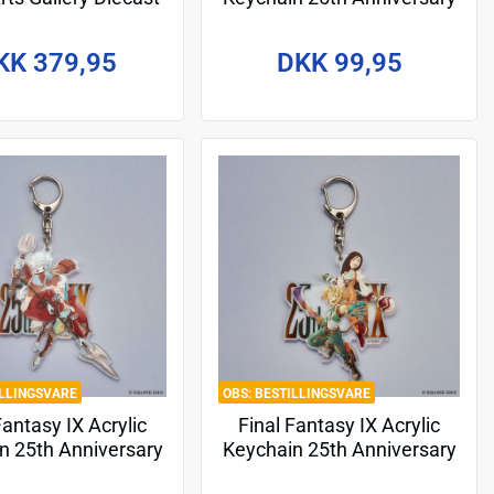
Figure Mega Drive
Vivi & Steiner
KK 379,95
DKK 99,95
ILLINGSVARE
BESTILLINGSVARE
Fantasy IX Acrylic
Final Fantasy IX Acrylic
n 25th Anniversary
Keychain 25th Anniversary
uina & Freija
Zidane & Garnet