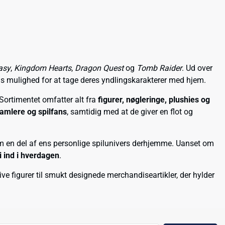
asy
,
Kingdom Hearts
,
Dragon Quest
og
Tomb Raider
. Ud over
ns mulighed for at tage deres yndlingskarakterer med hjem.
 Sortimentet omfatter alt fra
figurer, nøgleringe, plushies og
samlere og spilfans
, samtidig med at de giver en flot og
om en del af ens personlige spilunivers derhjemme. Uanset om
 ind i hverdagen
.
e figurer til smukt designede merchandiseartikler, der hylder