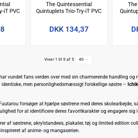
tial
The Quintessential
The
ry-iT PVC
Quintuplets Trio-Try-iT PVC
Quintup
Ichika
Statue Nakano Yotsuba
Try-iT
er Color
Pastel Dress Ver. 22 cm
Nakano 
58
DKK 134,37
D
Viser 1 til 5 af 5
40
har vundet fans verden over med sin charmerende handling og m
fem identiske, men personlighedsmæssigt forskellige søstre –
Ichi
 Fuutarou forsøger at hjælpe søstrene med deres skolearbejde, s
ulighed for at identificere deres favoritkarakter og engagere sig 
er af søstrene, akrylstandees, plakater, tøj og limited edition co
 inspireret af anime- og mangaserien.