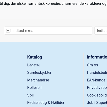
il dig, der elsker romantisk komedie, charmerende karakterer og s
Katalog
Informati
Legetøj
Om os
Samleobjekter
Handelsbeti
Merchandise
EAN-kunde
Rollespil
Privatlivspo
Spil
Cookiepolit
Fødselsdag & Højtider
Job i Super