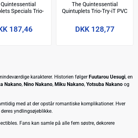
 Quintessential
The Quintessential
lets Specials Trio-
Quintuplets Trio-Try-iT PVC
 PVC Statue Itsuki
Statue Nakano Miku Pastel
Pastel Dress Ver.
Dress Ver. 21 cm
KK 187,46
DKK 128,77
22 cm
indeværdige karakterer. Historien følger
Fuutarou Uesugi
, en
ka Nakano
,
Nino Nakano
,
Miku Nakano
,
Yotsuba Nakano
og
amtidig med at der opstår romantiske komplikationer. Hver
i deres yndlingsøjeblikke.
llectibles. Fans kan samle på alle fem søstre, dekorere