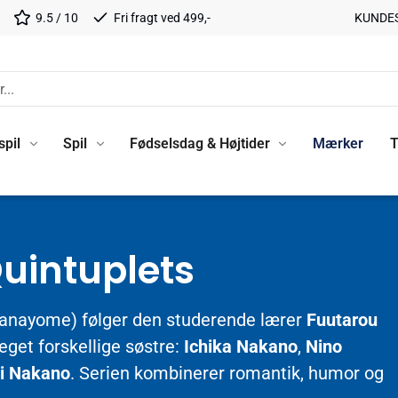
9.5 / 10
Fri fragt ved 499,-
KUNDE
spil
Spil
Fødselsdag & Højtider
Mærker
T
Quintuplets
anayome) følger den studerende lærer
Fuutarou
eget forskellige søstre:
Ichika Nakano
,
Nino
ki Nakano
. Serien kombinerer romantik, humor og