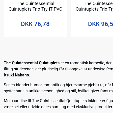
The Quintessential
The Quintessen
Quintuplets Trio-Try-iT PVC
Quintuplets Trio-T
Statue Nakano Nino Pastel
Statue Nakano 
Dress Ver. 21 cm
Bunnies Ver. Anoth
DKK 76,78
DKK 96,
24 cm
The Quintessential Quintuplets
er en romantisk komedie, der 
flittig studerende, der pludselig får til opgave at undervise 
Itsuki Nakano
.
Serien blander humor, romantik og hjertevarme øjeblikke, når
søster har sin unikke personlighed og stil, hvilket giver fans m
Merchandise til The Quintessential Quintuplets inkluderer figur
værelset eller udvide deres samling med eksklusive produkter