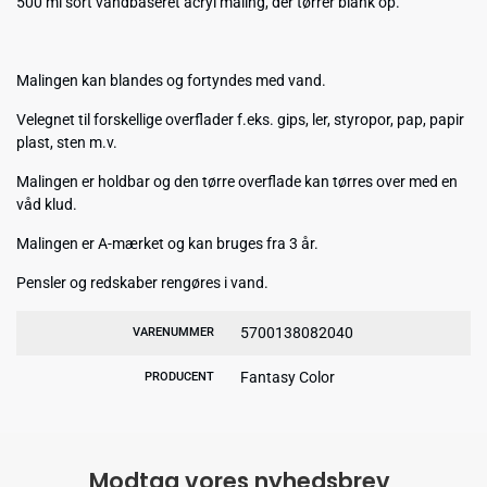
500 ml sort vandbaseret acryl maling, der tørrer blank op.
Malingen kan blandes og fortyndes med vand.
Velegnet til forskellige overflader f.eks. gips, ler, styropor, pap, papir
plast, sten m.v.
Malingen er holdbar og den tørre overflade kan tørres over med en
våd klud.
Malingen er A-mærket og kan bruges fra 3 år.
Pensler og redskaber rengøres i vand.
5700138082040
VARENUMMER
Fantasy Color
PRODUCENT
Modtag vores nyhedsbrev