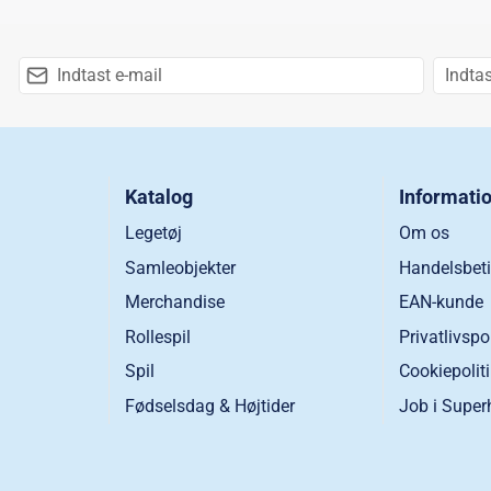
Katalog
Informati
Legetøj
Om os
Samleobjekter
Handelsbeti
Merchandise
EAN-kunde
Rollespil
Privatlivspo
Spil
Cookiepolit
Fødselsdag & Højtider
Job i Super