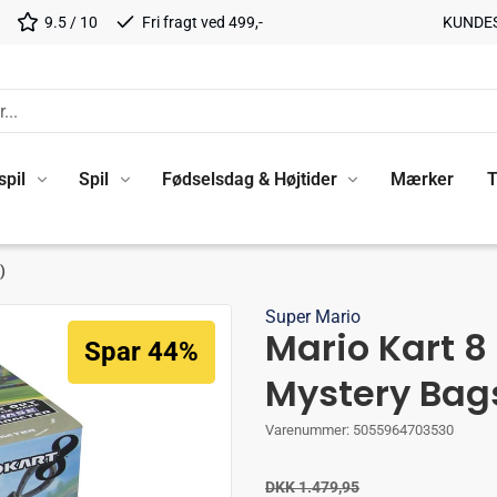
9.5 / 10
Fri fragt ved 499,-
KUNDE
spil
Spil
Fødselsdag & Højtider
Mærker
T
)
Super Mario
Mario Kart 
Spar 44%
Mystery Bags
Varenummer:
5055964703530
DKK 1.479,95