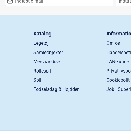
Katalog
Informati
Legetøj
Om os
Samleobjekter
Handelsbeti
Merchandise
EAN-kunde
Rollespil
Privatlivspo
Spil
Cookiepolit
Fødselsdag & Højtider
Job i Super