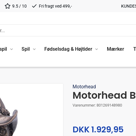
9.5 / 10
Fri fragt ved 499,-
KUNDE
spil
Spil
Fødselsdag & Højtider
Mærker
T
Motorhead
Motorhead 
Varenummer:
801269148980
DKK 1.929,95