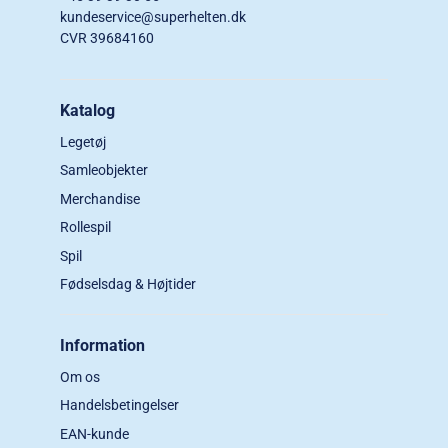
kundeservice@superhelten.dk
CVR 39684160
Katalog
Legetøj
Samleobjekter
Merchandise
Rollespil
Spil
Fødselsdag & Højtider
Information
Om os
Handelsbetingelser
EAN-kunde