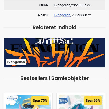
Evangelion,235c866b72
LICENS
Evangelion
, 235c866b72
MÆRKE
Relateret indhold
Evangelion
Bestsellers i Samleobjekter
Spar 75%
Spar 66%