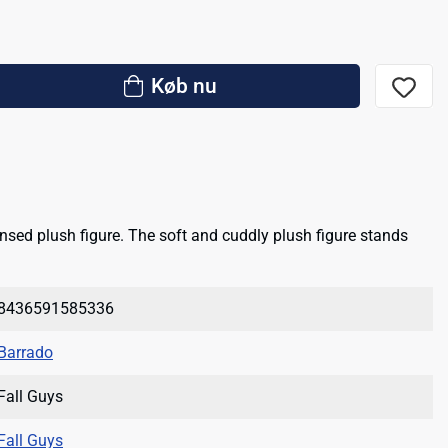
Køb nu
censed plush figure. The soft and cuddly plush figure stands
8436591585336
Barrado
Fall Guys
Fall Guys