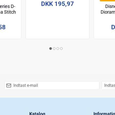
Setn 9 cm
DKK 195,97
Disn
ries D-
Dioram
a Stitch
m
D
58
Katalog
Informati