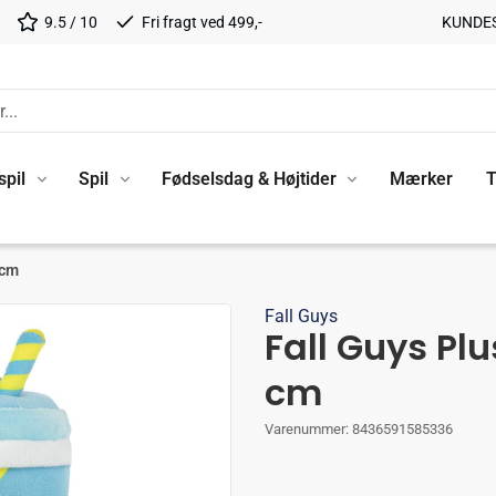
9.5 / 10
Fri fragt ved 499,-
KUNDE
spil
Spil
Fødselsdag & Højtider
Mærker
T
 cm
Fall Guys
Fall Guys Plu
cm
Varenummer:
8436591585336