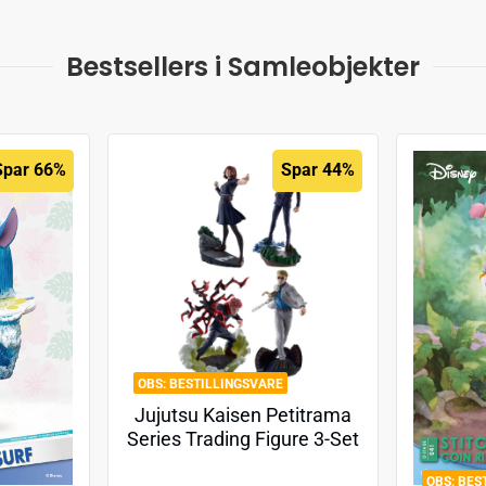
Bestsellers i Samleobjekter
Spar 66%
Spar 44%
BESTILLINGSVARE
Jujutsu Kaisen Petitrama
Series Trading Figure 3-Set
Jujutsu Kaisen Series Vol.2
BES