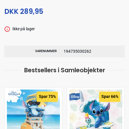
DKK 289,95
Ikke på lager
194735030262
VARENUMMER
Bestsellers i Samleobjekter
Spar 75%
Spar 66%