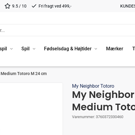
9.5 / 10
Fri fragt ved 499,-
KUNDE
spil
Spil
Fødselsdag & Højtider
Mærker
T
e Medium Totoro M 24 cm
My Neighbor Totoro
My Neighbor 
Medium Toto
Varenummer:
3760372330460