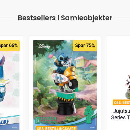
Bestsellers i Samleobjekter
Spar 66%
Spar 75%
BES
Jujuts
Series T
Jujutsu 
BESTILLINGSVARE