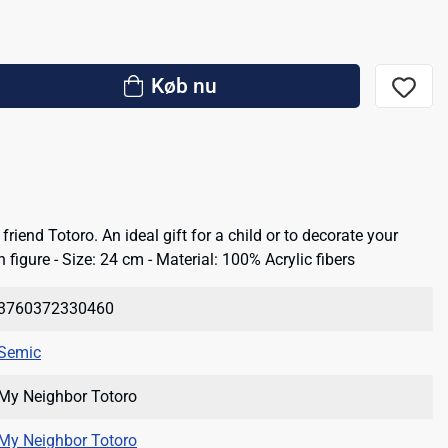
Køb nu
friend Totoro. An ideal gift for a child or to decorate your
sh figure - Size: 24 cm - Material: 100% Acrylic fibers
3760372330460
Semic
My Neighbor Totoro
My Neighbor Totoro