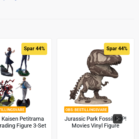
Spar 44%
Spar 44%
TILLINGSVARE
BESTILLINGSVARE
u Kaisen Petitrama
Jurassic Park Fossil POP!
rading Figure 3-Set
Movies Vinyl Figure
Kaisen Series Vol.2
Tyrannosaurus 9 cm