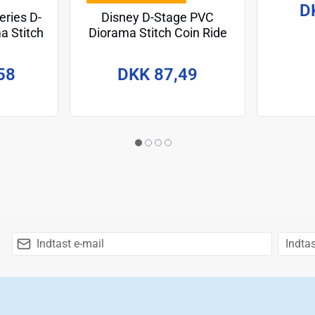
D
Disney D-Stage PVC
ries D-
Diorama Stitch Coin Ride
a Stitch
16 cm
m
DKK 87,49
58