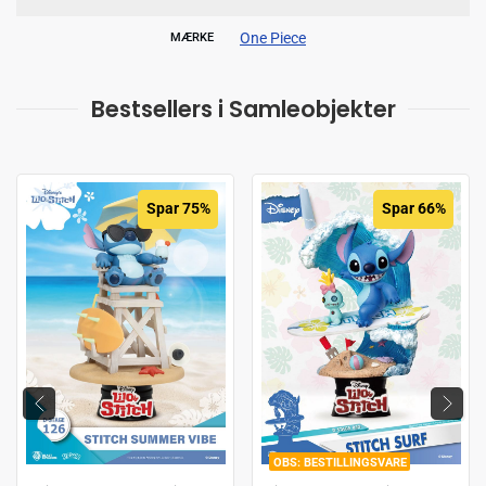
One Piece
MÆRKE
Bestsellers i Samleobjekter
Spar 75%
Spar 66%
BESTILLINGSVARE