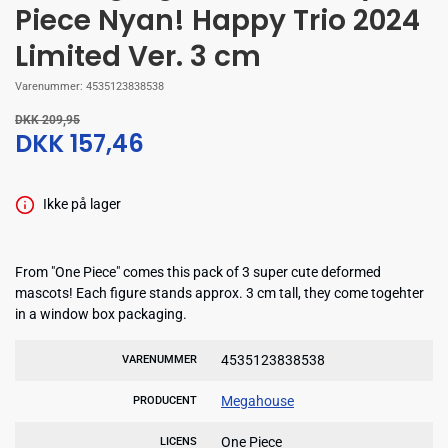
Piece Nyan! Happy Trio 2024
Limited Ver. 3 cm
Varenummer:
4535123838538
DKK 209,95
DKK 157,46
Ikke på lager
From "One Piece" comes this pack of 3 super cute deformed
mascots! Each figure stands approx. 3 cm tall, they come togehter
in a window box packaging.
4535123838538
VARENUMMER
Megahouse
PRODUCENT
One Piece
LICENS