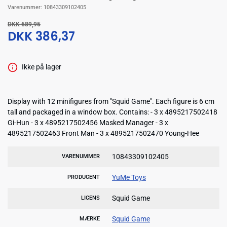
Varenummer:
10843309102405
DKK 689,95
DKK 386,37
Ikke på lager
Display with 12 minifigures from "Squid Game". Each figure is 6 cm
tall and packaged in a window box. Contains: - 3 x 4895217502418
Gi-Hun - 3 x 4895217502456 Masked Manager - 3 x
4895217502463 Front Man - 3 x 4895217502470 Young-Hee
10843309102405
VARENUMMER
YuMe Toys
PRODUCENT
Squid Game
LICENS
Squid Game
MÆRKE